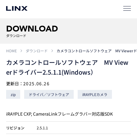
事例
ソリューション
DOWNLOAD
SIパートナー
ダウンロード
サポート
HOME
ダウンロード
カメラコントロールソフトウェア MV Viewerドライバ
カメラコントロールソフトウェア MV View
erドライバー2.5.1.1(Windows）
更新日：
2025.06.26
zip
ドライバ／ソフトウェア
iRAYPLEカメラ
企業
情報
EN
iRAYPLE CXP, CameraLinkフレームグラバー対応版SDK
リビジョン
2.5.1.1
新卒
採用
中途
採用