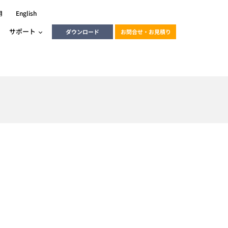
用
English
サポート
ダウンロード
お問合せ・お見積り
ーラ
エンベデッドソリューション
HALCON
heliotis
エンベデッドビジョン
C / モーション /
エンベデッドソリューション
ンダー
産業用ドライブレコーダーソリュ
ESYS搭載PLC
動画
ーション
ERLIC
LINX Vision Station
動画
動画
cator入門コース