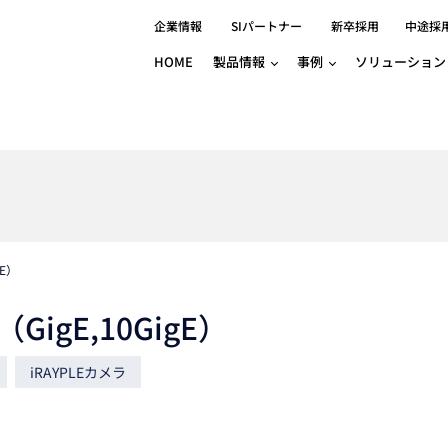
企業情報
SIパートナー
新卒採用
中途採
HOME
製品情報
事例
ソリューション
分野別事例
相談したい
ロボティクス
産業用コントロ
知りたい
製品別事例
半導体/IC
製造業
Basler
物流・パッケージ
自動車
GINGA
樹脂/セラミックス/フィルム
金属/加工
Gocator
医療/製薬
農業/食品
CODESYS
ソフトウェアPL
gE）
HMI
自律走行搬送ロボット
CODESYS
出サービス
各種サポート問い合わせ
イベントカレ
（AMR/AGF）
GigE,10GigE）
ator
価サービス
FAQ
IIoT対応 COD
iRAYPLE
貸出サービス
トレーニング
TRITON
HALCON / M
iRAYPLEカメラ
トレーニング
Teledyne
トレーニング
3DセンサーGo