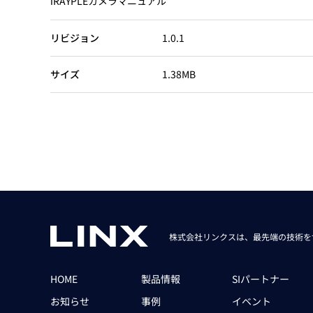
iRAYPLEカメラマニュアル
Basler
サイエンスカメラ
リビジョン
1.0.1
Teledyne Photometorics
産業用カメラレンズ
サイズ
1.38MB
オートフォーカスモジュール
画像入力ボード
コードリーダ
株式会社リンクスは、最先端の技術を
HOME
製品情報
SIパートナー
お知らせ
事例
イベント