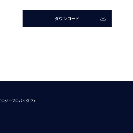
動画
R
ダウンロード
物流コラム
マシンビジョンコラム
全ての製品
ノロジープロバイダです