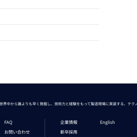
トレーニング
iRAYPLE AM
トレーニング
CODESYS
お役立ち情報 
お役立ち情報 
世界中から
誰よりも早く発掘し、技術力と経験をもって
製造現場に実装する、
テク
FAQ
企業情報
English
お問い合わせ
新卒採用