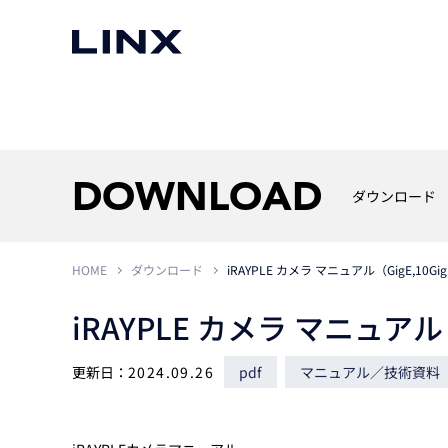
マシンビジョン
事例一覧
使いたい
スマートセンサー
DOWNLOAD
ダウンロード
HOME
ダウンロード
iRAYPLE カメラ マニュアル（GigE,10Gi
3次元センサー
画像処理ソフトウェア
無料2Dカメラデモ機貸
iRAYPLE カメラ マニュアル（
LMI Technologies
|
Goc
MVTec Software
|
HALCON
無料3Dセンサー計測評
Allied Vision Konstanz
MVTec Software
|
MERLIC
無料コードリーダデモ機
（旧 Chromasens）
MVTec Software
|
DeepLearningTool
更新日：
2024.09.26
pdf
マニュアル／技術資料
heliotis
産業用デジタルカメラ
Photoneo
iRAYPLE
Teledyne DALSA