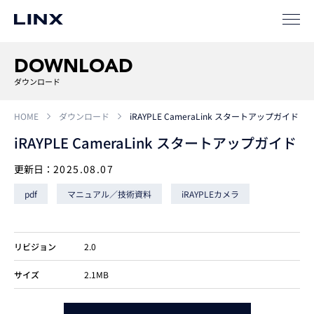
事例
ソリューション
DOWNLOAD
ダウンロード
SIパートナー
サポート
HOME
ダウンロード
iRAYPLE CameraLink スタートアップガイド
iRAYPLE CameraLink スタートアップガイド
更新日：
2025.08.07
pdf
マニュアル／技術資料
iRAYPLEカメラ
リビジョン
2.0
企業
情報
EN
サイズ
2.1MB
新卒
採用
中途
採用