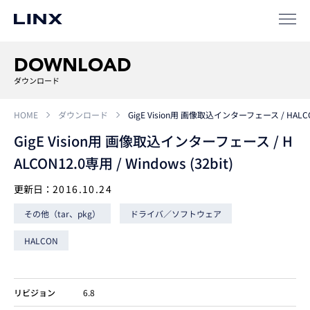
ソリューション
DOWNLOAD
SIパートナー
ダウンロード
サポート
HOME
ダウンロード
GigE Vision用 画像取込インターフェース / HALCON1
GigE Vision用 画像取込インターフェース / H
ALCON12.0専用 / Windows (32bit)
更新日：
2016.10.24
その他（tar、pkg）
ドライバ／ソフトウェア
企業
情報
EN
HALCON
新卒
採用
中途
採用
リビジョン
6.8