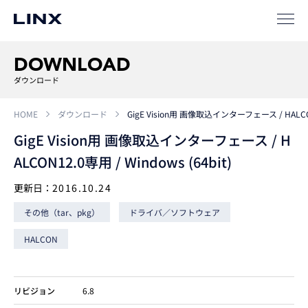
ソリューション
DOWNLOAD
SIパートナー
ダウンロード
サポート
HOME
ダウンロード
GigE Vision用 画像取込インターフェース / HALCON1
GigE Vision用 画像取込インターフェース / H
ALCON12.0専用 / Windows (64bit)
更新日：
2016.10.24
その他（tar、pkg）
ドライバ／ソフトウェア
企業
情報
EN
HALCON
新卒
採用
中途
採用
リビジョン
6.8