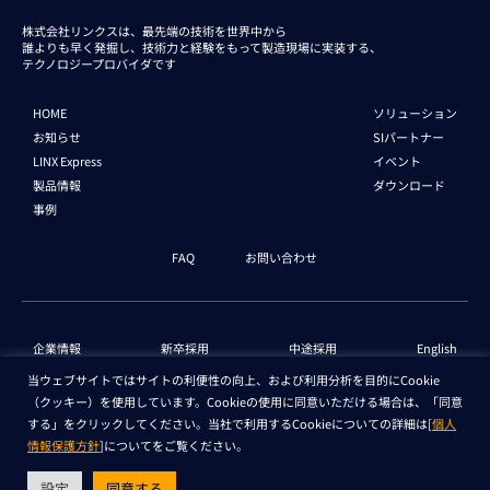
株式会社リンクスは、最先端の技術を世界中から
誰よりも早く発掘し、技術力と経験をもって
製造現場に実装する、
テクノロジープロバイダです
HOME
ソリューション
お知らせ
SIパートナー
LINX Express
イベント
製品情報
ダウンロード
事例
FAQ
お問い合わせ
企業情報
新卒採用
中途採用
English
当ウェブサイトではサイトの利便性の向上、および利用分析を目的にCookie
（クッキー）を使用しています。Cookieの使用に同意いただける場合は、「同意
個人情報保護法 情報
セキュリティ基本方針
する」をクリックしてください。当社で利用するCookieについての詳細は[
個人
情報保護方針
]についてをご覧ください。
Copyright © LINX Corporation. All Rights Reserved.
設定
同意する