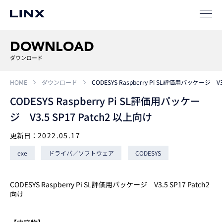
ソリューション
DOWNLOAD
SIパートナー
ダウンロード
サポート
HOME
ダウンロード
CODESYS Raspberry Pi SL評価用パッケージ V3
CODESYS Raspberry Pi SL評価用パッケー
ジ V3.5 SP17 Patch2 以上向け
更新日：
2022.05.17
exe
ドライバ／ソフトウェア
CODESYS
企業
情報
EN
CODESYS Raspberry Pi SL評価用パッケージ V3.5 SP17 Patch2
向け
新卒
採用
中途
採用