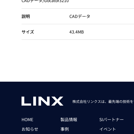
CADデータ/Gocator3210
Basler
サイエンスカメラ
説明
CADデータ
Teledyne Photometorics
産業用カメラレンズ
サイズ
43.4MB
オートフォーカスモジュール
画像入力ボード
コードリーダ
株式会社リンクスは、最先端の技術を
HOME
製品情報
SIパートナー
お知らせ
事例
イベント