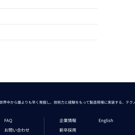
トレーニング
iRAYPLE AM
トレーニング
CODESYS
お役立ち情報 
お役立ち情報 
世界中から
誰よりも早く発掘し、技術力と経験をもって
製造現場に実装する、
テク
FAQ
企業情報
English
お問い合わせ
新卒採用