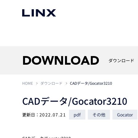
マシンビジョン
事例一覧
使いたい
スマートセンサー
DOWNLOAD
ダウンロード
HOME
ダウンロード
CADデータ/Gocator3210
3次元センサー
画像処理ソフトウェア
無料2Dカメラデモ機貸
CADデータ/Gocator3210
LMI Technologies
|
Goc
MVTec Software
|
HALCON
無料3Dセンサー計測評
Allied Vision Konstanz
MVTec Software
|
MERLIC
無料コードリーダデモ機
（旧 Chromasens）
MVTec Software
|
DeepLearningTool
更新日：
2022.07.21
pdf
その他
Gocator
heliotis
産業用デジタルカメラ
Photoneo
iRAYPLE
Teledyne DALSA