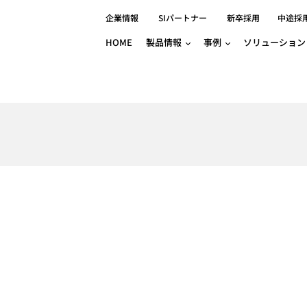
企業情報
SIパートナー
新卒採用
中途採
HOME
製品情報
事例
ソリューション
分野別事例
相談したい
ロボティクス
産業用コントロ
知りたい
製品別事例
半導体/IC
製造業
Basler
物流・パッケージ
自動車
GINGA
樹脂/セラミックス/フィルム
金属/加工
Gocator
医療/製薬
農業/食品
CODESYS
ソフトウェアPL
HMI
自律走行搬送ロボット
CODESYS
出サービス
各種サポート問い合わせ
イベントカレ
（AMR/AGF）
ator
価サービス
FAQ
IIoT対応 COD
iRAYPLE
貸出サービス
トレーニング
TRITON
HALCON / M
トレーニング
Teledyne
トレーニング
3DセンサーGo