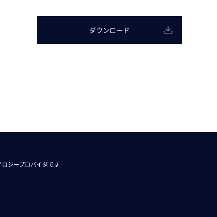
動画
R
ダウンロード
物流コラム
マシンビジョンコラム
全ての製品
ノロジープロバイダです