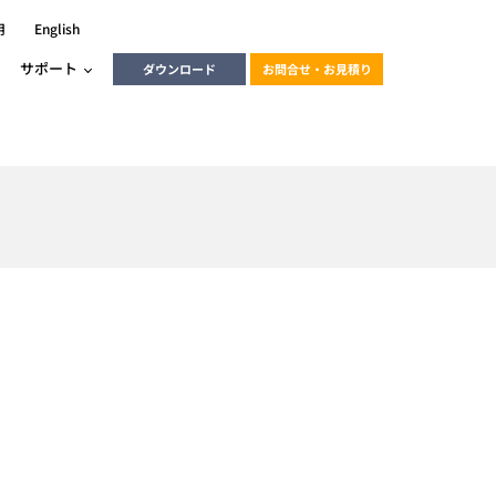
用
English
サポート
ダウンロード
お問合せ・お見積り
ーラ
エンベデッドソリューション
HALCON
heliotis
エンベデッドビジョン
C / モーション /
エンベデッドソリューション
ンダー
産業用ドライブレコーダーソリュ
ESYS搭載PLC
動画
ーション
ERLIC
LINX Vision Station
動画
動画
cator入門コース