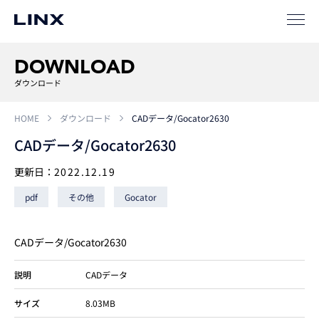
事例
ソリューション
DOWNLOAD
SIパートナー
ダウンロード
サポート
HOME
ダウンロード
CADデータ/Gocator2630
CADデータ/Gocator2630
更新日：
2022.12.19
pdf
その他
Gocator
CADデータ/Gocator2630
企業
情報
EN
説明
CADデータ
新卒
採用
中途
採用
サイズ
8.03MB