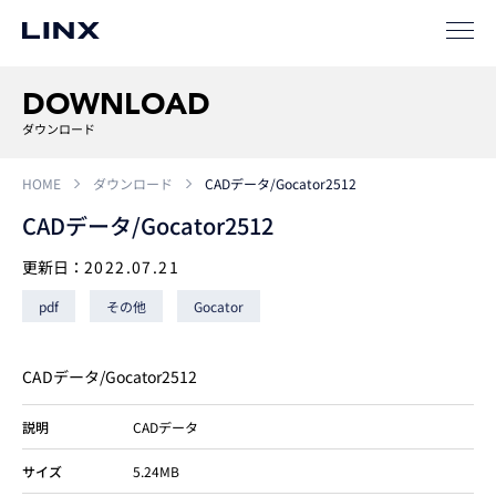
事例
ソリューション
DOWNLOAD
SIパートナー
ダウンロード
サポート
HOME
ダウンロード
CADデータ/Gocator2512
CADデータ/Gocator2512
更新日：
2022.07.21
pdf
その他
Gocator
CADデータ/Gocator2512
企業
情報
EN
説明
CADデータ
新卒
採用
中途
採用
サイズ
5.24MB