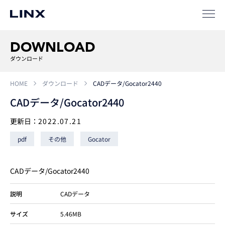
事例
ソリューション
DOWNLOAD
SIパートナー
ダウンロード
サポート
HOME
ダウンロード
CADデータ/Gocator2440
CADデータ/Gocator2440
更新日：
2022.07.21
pdf
その他
Gocator
CADデータ/Gocator2440
企業
情報
EN
説明
CADデータ
新卒
採用
中途
採用
サイズ
5.46MB