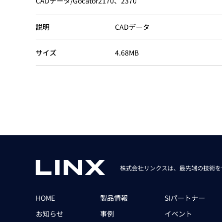
CADデータ/Gocator2170、2370
Basler
サイエンスカメラ
説明
CADデータ
Teledyne Photometorics
産業用カメラレンズ
サイズ
4.68MB
オートフォーカスモジュール
画像入力ボード
コードリーダ
株式会社リンクスは、最先端の技術を
HOME
製品情報
SIパートナー
お知らせ
事例
イベント