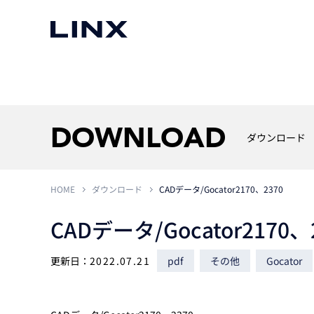
マシンビジョン
事例一覧
使いたい
スマートセンサー
DOWNLOAD
ダウンロード
HOME
ダウンロード
CADデータ/Gocator2170、2370
3次元センサー
画像処理ソフトウェア
無料2Dカメラデモ機貸
CADデータ/Gocator2170、
LMI Technologies
|
Goc
MVTec Software
|
HALCON
無料3Dセンサー計測評
Allied Vision Konstanz
MVTec Software
|
MERLIC
無料コードリーダデモ機
（旧 Chromasens）
MVTec Software
|
DeepLearningTool
更新日：
2022.07.21
pdf
その他
Gocator
heliotis
産業用デジタルカメラ
Photoneo
iRAYPLE
Teledyne DALSA