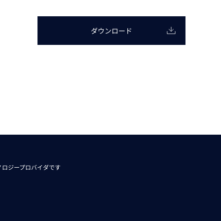
動画
R
ダウンロード
物流コラム
マシンビジョンコラム
全ての製品
ノロジープロバイダです