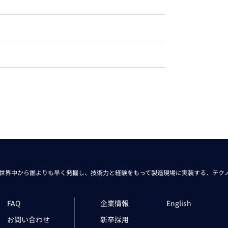
トレーニング
iRAYPLE AM
トレーニング
CODESYS
お役立ち情報 
お役立ち情報 
世界中から
誰よりも早く発掘し、技術力と経験をもって
製造現場に実装する、
テク
FAQ
企業情報
English
お問い合わせ
新卒採用