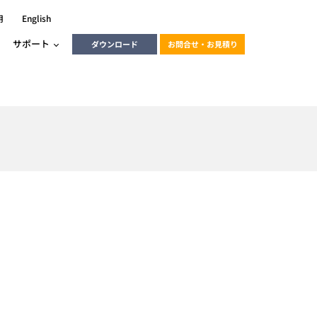
用
English
サポート
ダウンロード
お問合せ・お見積り
ーラ
エンベデッドソリューション
HALCON
heliotis
エンベデッドビジョン
C / モーション /
エンベデッドソリューション
ンダー
産業用ドライブレコーダーソリュ
ESYS搭載PLC
動画
ーション
ERLIC
LINX Vision Station
動画
動画
cator入門コース