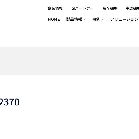
企業情報
SIパートナー
新卒採用
中途採
HOME
製品情報
事例
ソリューション
分野別事例
相談したい
ロボティクス
産業用コントロ
知りたい
製品別事例
半導体/IC
製造業
Basler
物流・パッケージ
自動車
GINGA
樹脂/セラミックス/フィルム
金属/加工
Gocator
医療/製薬
農業/食品
CODESYS
ソフトウェアPL
HMI
自律走行搬送ロボット
CODESYS
出サービス
各種サポート問い合わせ
イベントカレ
（AMR/AGF）
2370
ator
価サービス
FAQ
IIoT対応 COD
iRAYPLE
貸出サービス
トレーニング
TRITON
HALCON / M
トレーニング
Teledyne
トレーニング
3DセンサーGo