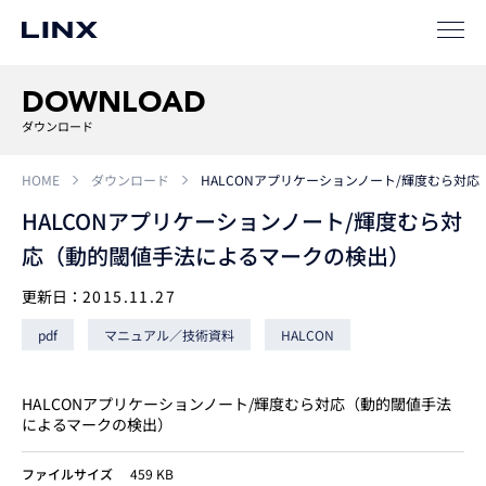
事例
ソリューション
DOWNLOAD
SIパートナー
ダウンロード
サポート
HOME
ダウンロード
HALCONアプリケーションノート/輝度むら対
HALCONアプリケーションノート/輝度むら対
応（動的閾値手法によるマークの検出）
更新日：
2015.11.27
pdf
マニュアル／技術資料
HALCON
企業
情報
EN
HALCONアプリケーションノート/輝度むら対応（動的閾値手法
によるマークの検出）
新卒
採用
中途
採用
ファイルサイズ
459 KB