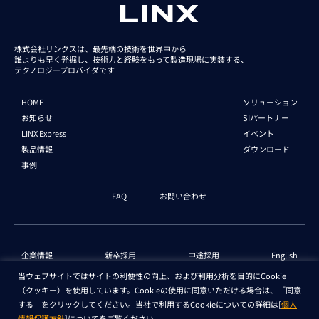
株式会社リンクスは、最先端の技術を世界中から
誰よりも早く発掘し、技術力と経験をもって
製造現場に実装する、
テクノロジープロバイダです
HOME
ソリューション
お知らせ
SIパートナー
LINX Express
イベント
製品情報
ダウンロード
事例
FAQ
お問い合わせ
企業情報
新卒採用
中途採用
English
当ウェブサイトではサイトの利便性の向上、および利用分析を目的にCookie
（クッキー）を使用しています。Cookieの使用に同意いただける場合は、「同意
個人情報保護法 情報
セキュリティ基本方針
する」をクリックしてください。当社で利用するCookieについての詳細は[
個人
情報保護方針
]についてをご覧ください。