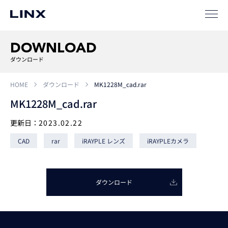
事例
ソリューション
DOWNLOAD
ダウンロード
SIパートナー
HOME
ダウンロード
MK1228M_cad.rar
サポート
MK1228M_cad.rar
更新日：
2023.02.22
CAD
rar
iRAYPLE レンズ
iRAYPLEカメラ
ダウンロード
企業
情報
EN
新卒
採用
中途
採用