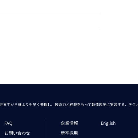
トレーニング
iRAYPLE AM
トレーニング
CODESYS
お役立ち情報 
お役立ち情報 
世界中から
誰よりも早く発掘し、技術力と経験をもって
製造現場に実装する、
テク
FAQ
企業情報
English
お問い合わせ
新卒採用