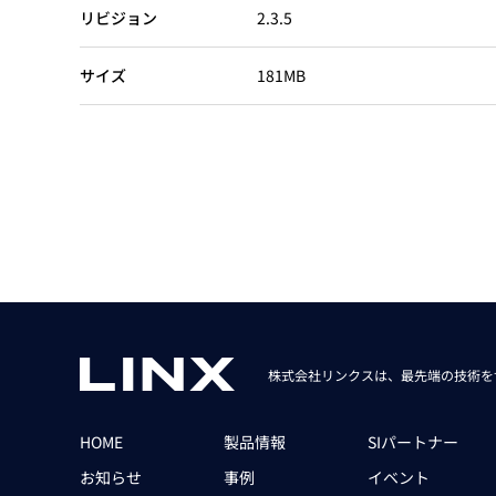
Basler
リビジョン
2.3.5
サイエンスカメラ
サイズ
181MB
Teledyne Photometorics
産業用カメラレンズ
オートフォーカスモジュール
画像入力ボード
コードリーダ
株式会社リンクスは、最先端の技術を
HOME
製品情報
SIパートナー
お知らせ
事例
イベント