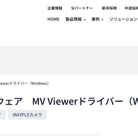
企業情報
SIパートナー
新卒採用
中途採
HOME
製品情報
事例
ソリューション
分野別事例
相談したい
ロボティクス
産業用コントロ
知りたい
製品別事例
半導体/IC
製造業
Basler
物流・パッケージ
自動車
GINGA
樹脂/セラミックス/フィルム
金属/加工
Gocator
医療/製薬
農業/食品
CODESYS
ソフトウェアPL
werドライバー（Windows）
HMI
自律走行搬送ロボット
CODESYS
出サービス
各種サポート問い合わせ
イベントカレ
（AMR/AGF）
 MV Viewerドライバー（Wi
ator
価サービス
FAQ
IIoT対応 COD
iRAYPLE
貸出サービス
トレーニング
TRITON
HALCON / M
ア
iRAYPLEカメラ
トレーニング
Teledyne
トレーニング
3DセンサーGo