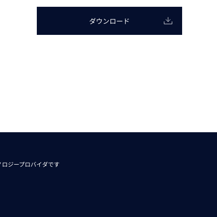
動画
R
ダウンロード
物流コラム
マシンビジョンコラム
全ての製品
ノロジープロバイダです