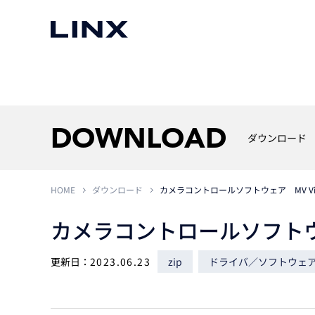
マシンビジョン
事例一覧
使いたい
スマートセンサー
DOWNLOAD
ダウンロード
HOME
ダウンロード
カメラコントロールソフトウェア MV Vie
3次元センサー
画像処理ソフトウェア
無料2Dカメラデモ機貸
カメラコントロールソフトウェア
LMI Technologies
|
Goc
MVTec Software
|
HALCON
無料3Dセンサー計測評
Allied Vision Konstanz
MVTec Software
|
MERLIC
無料コードリーダデモ機
（旧 Chromasens）
MVTec Software
|
DeepLearningTool
更新日：
2023.06.23
zip
ドライバ／ソフトウェ
heliotis
産業用デジタルカメラ
Photoneo
iRAYPLE
Teledyne DALSA