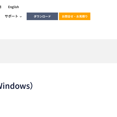
用
English
サポート
ダウンロード
お問合せ・お見積り
ーラ
エンベデッドソリューション
HALCON
heliotis
エンベデッドビジョン
C / モーション /
エンベデッドソリューション
ンダー
ndows）
産業用ドライブレコーダーソリュ
ESYS搭載PLC
動画
ーション
ERLIC
LINX Vision Station
動画
動画
cator入門コース