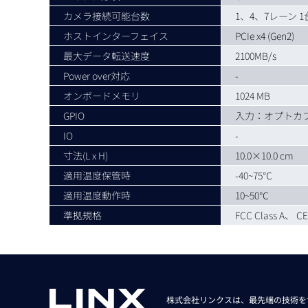
カメラ接続可能台数
1、4、7レーン 1
ホストインターフェイス
PCIe x4 (Gen2)
最大データ転送速度
2100MB/s
Power over対応
-
オンボードメモリ
1024 MB
GPIO
入力：オプトカプ
IO
-
寸法(L x H)
10.0×10.0 cm
適用温度保管時
-40~75℃
適用温度動作時
10~50℃
準拠規格
FCC Class A、 C
株式会社リンクスは、最先端の技術を