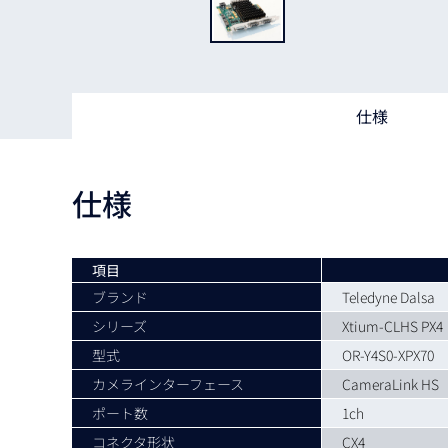
Basler
サイエンスカメラ
Teledyne Photometorics
産業用カメラレンズ
仕様
オートフォーカスモジュール
画像入力ボード
仕様
コードリーダ
項目
ブランド
Teledyne Dalsa
シリーズ
Xtium-CLHS PX4
型式
OR-Y4S0-XPX70
カメラインターフェース
CameraLink HS
ポート数
1ch
コネクタ形状
CX4