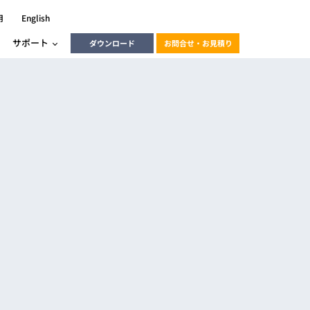
用
English
サポート
ダウンロード
お問合せ・お見積り
ーラ
エンベデッドソリューション
HALCON
heliotis
エンベデッドビジョン
C / モーション /
エンベデッドソリューション
ンダー
産業用ドライブレコーダーソリュ
ESYS搭載PLC
動画
ーション
ERLIC
LINX Vision Station
動画
動画
cator入門コース