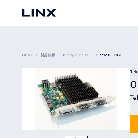
マシンビジョン
事例一覧
使いたい
スマートセンサー
HOME
製品情報
Teledyne Dalsa
OR-Y4S0-XPX70
Tel
O
3次元センサー
画像処理ソフトウェア
無料2Dカメラデモ機貸
Te
LMI Technologies
|
Goc
MVTec Software
|
HALCON
無料3Dセンサー計測評
Allied Vision Konstanz
MVTec Software
|
MERLIC
無料コードリーダデモ機
（旧 Chromasens）
MVTec Software
|
DeepLearningTool
heliotis
産業用デジタルカメラ
Photoneo
iRAYPLE
Teledyne DALSA