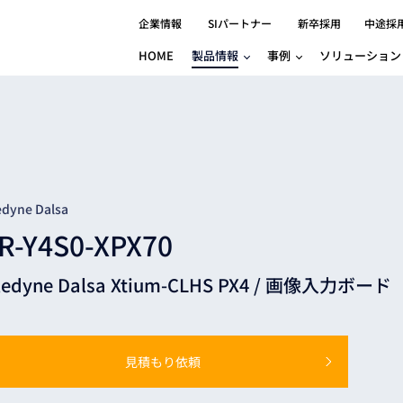
企業情報
SIパートナー
新卒採用
中途採
HOME
製品情報
事例
ソリューション
分野別事例
相談したい
ロボティクス
産業用コントロ
知りたい
製品別事例
半導体/IC
製造業
Basler
物流・パッケージ
自動車
GINGA
樹脂/セラミックス/フィルム
金属/加工
Gocator
医療/製薬
農業/食品
CODESYS
edyne Dalsa
ソフトウェアPL
R-Y4S0-XPX70
HMI
自律走行搬送ロボット
CODESYS
出サービス
各種サポート問い合わせ
イベントカレ
（AMR/AGF）
ledyne Dalsa Xtium-CLHS PX4 /
画像入力ボード
ator
価サービス
FAQ
IIoT対応 COD
iRAYPLE
貸出サービス
トレーニング
TRITON
HALCON / M
トレーニング
Teledyne
見積もり依頼
トレーニング
3DセンサーGo