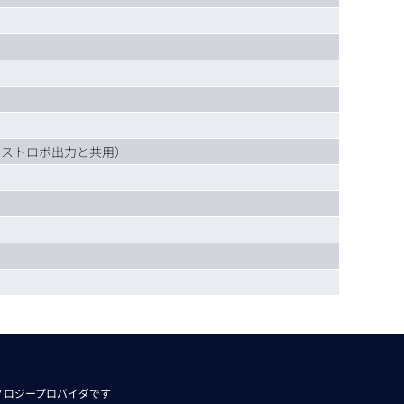
はストロボ出力と共用）
ノロジープロバイダです