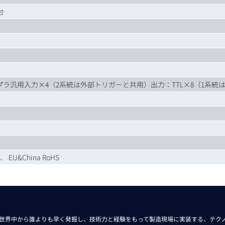
台
ラ汎用入力×4（2系統は外部トリガーと共用）出力：TTL×8（1系統
E、 EU&China RoHS
世界中から
誰よりも早く発掘し、技術力と経験をもって
製造現場に実装する、
テク