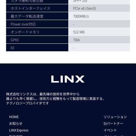
カメラ接続可能台数
SFP+ 2台
ホストインターフェイス
PCIe x8 (Gen3)
最大データ転送速度
7000MB/s
Power over対応
-
オンボードメモリ
512 MB
GPIO
TBA
IO
-
株式会社リンクスは、最先端の技術を世界中から
誰よりも早く発掘し、技術力と経験をもって
製造現場に実装する、
テクノロジープロバイダです
HOME
ソリューション
お知らせ
SIパートナー
LINX Express
イベント