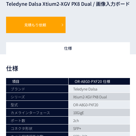
Teledyne Dalsa Xtium2-XGV PX8 Dual /
画像入力ボード
見積もり依頼
仕様
仕様
項目
OR-A8G0-PXF20 仕様
ブランド
Teledyne Dalsa
シリーズ
Xtium2-XGV PX8 Dual
型式
OR-A8G0-PXF20
カメラインターフェース
10GigE
ポート数
2ch
コネクタ形状
SFP+