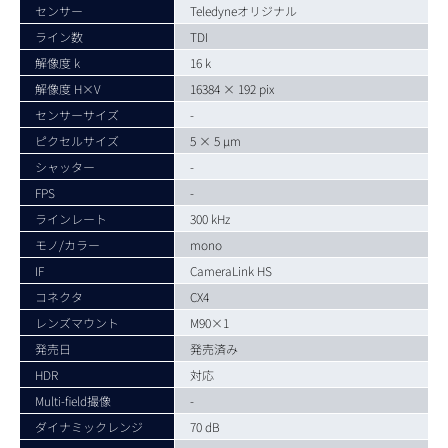
センサー
Teledyneオリジナル
ライン数
TDI
解像度 k
16 k
解像度 H×V
16384 × 192 pix
センサーサイズ
-
ピクセルサイズ
5 × 5 µm
シャッター
-
FPS
-
ラインレート
300 kHz
モノ/カラー
mono
IF
CameraLink HS
コネクタ
CX4
レンズマウント
M90×1
発売日
発売済み
HDR
対応
Multi-field撮像
-
ダイナミックレンジ
70 dB