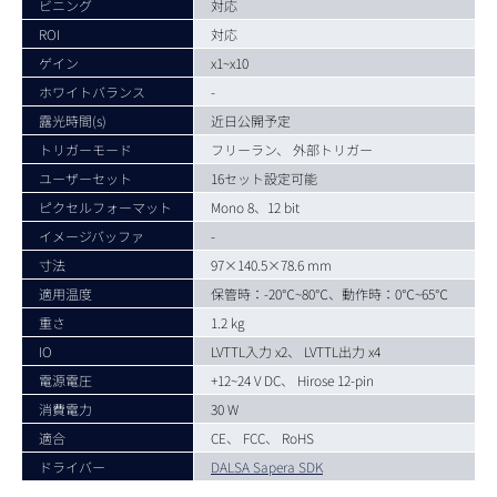
ビニング
対応
ROI
対応
ゲイン
x1~x10
ホワイトバランス
-
露光時間(s)
近日公開予定
トリガーモード
フリーラン、 外部トリガー
ユーザーセット
16セット設定可能
ピクセルフォーマット
Mono 8、12 bit
イメージバッファ
-
寸法
97×140.5×78.6 mm
適用温度
保管時：-20℃~80℃、動作時：0℃~65℃
重さ
1.2 kg
IO
LVTTL入力 x2、 LVTTL出力 x4
電源電圧
+12~24 V DC、 Hirose 12-pin
消費電力
30 W
適合
CE、 FCC、 RoHS
ドライバー
DALSA Sapera SDK