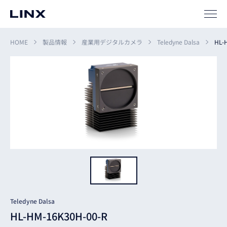
HOME
製品情報
産業用デジタルカメラ
Teledyne Dalsa
HL-
企業
情報
EN
新卒
採用
中途
採用
Teledyne Dalsa
HL-HM-16K30H-00-R