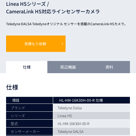
Linea HSシリーズ /
CameraLink HS対応ラインセンサーカメラ
Teledyne DALSA Teledyneオリジナル センサーを搭載のCameraLink HSカメラ。
見積もり依頼
仕様
周辺機器
資料
仕様
項目
HL-HM-16K30H-00-R 仕様
ブランド
Teledyne Dalsa
シリーズ
Linea HS
型式
HL-HM-16K30H-00-R
センサーメーカー
Teledyne DALSA