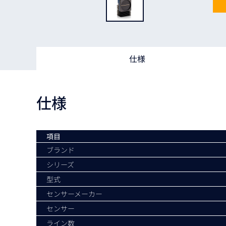
Basler
サイエンスカメラ
Teledyne Photometorics
産業用カメラレンズ
仕様
オートフォーカスモジュール
画像入力ボード
仕様
コードリーダ
項目
ブランド
シリーズ
型式
センサーメーカー
センサー
ライン数