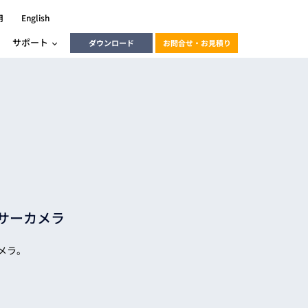
用
English
サポート
ダウンロード
お問合せ・お見積り
ーラ
エンベデッドソリューション
HALCON
heliotis
エンベデッドビジョン
C / モーション /
エンベデッドソリューション
ンダー
センサーカメラ
産業用ドライブレコーダーソリュ
ESYS搭載PLC
動画
ーション
ERLIC
Sカメラ。
LINX Vision Station
動画
動画
cator入門コース