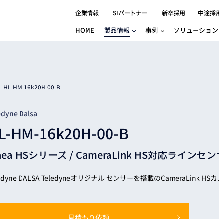
企業情報
SIパートナー
新卒採用
中途採
HOME
製品情報
事例
ソリューション
分野別事例
相談したい
ロボティクス
産業用コントロ
知りたい
製品別事例
半導体/IC
製造業
Basler
物流・パッケージ
自動車
GINGA
HL-HM-16k20H-00-B
樹脂/セラミックス/フィルム
金属/加工
Gocator
医療/製薬
農業/食品
CODESYS
edyne Dalsa
ソフトウェアPL
L-HM-16k20H-00-B
HMI
自律走行搬送ロボット
CODESYS
出サービス
各種サポート問い合わせ
イベントカレ
（AMR/AGF）
nea HSシリーズ /
CameraLink HS対応ライン
ator
価サービス
FAQ
IIoT対応 COD
iRAYPLE
貸出サービス
トレーニング
TRITON
HALCON / M
ledyne DALSA Teledyneオリジナル センサーを搭載のCameraLink H
トレーニング
Teledyne
トレーニング
3DセンサーGo
見積もり依頼