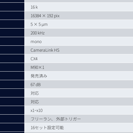
16 k
16384 × 192 pix
5 × 5 µm
200 kHz
mono
CameraLink HS
CX4
M90×1
発売済み
67 dB
対応
対応
x1~x10
フリーラン、 外部トリガー
16セット設定可能