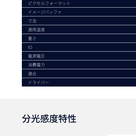
ピクセルフォーマット
イメージバッファ
寸法
適用温度
重さ
IO
電源電圧
消費電力
適合
ドライバー
分光感度特性