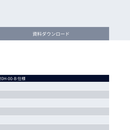
動画
R
物流コラム
マシンビジョンコラム
資料
ダウンロード
全ての製品
20H-00-B 仕様