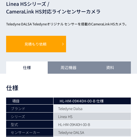
Linea HSシリーズ /
CameraLink HS対応ラインセンサーカメラ
Teledyne DALSA Teledyneオリジナル センサーを搭載のCameraLink HSカメラ。
見積もり依頼
仕様
周辺機器
資料
仕様
項目
HL-HM-09K40H-00-B 仕様
ブランド
Teledyne Dalsa
シリーズ
Linea HS
型式
HL-HM-09K40H-00-B
センサーメーカー
Teledyne DALSA