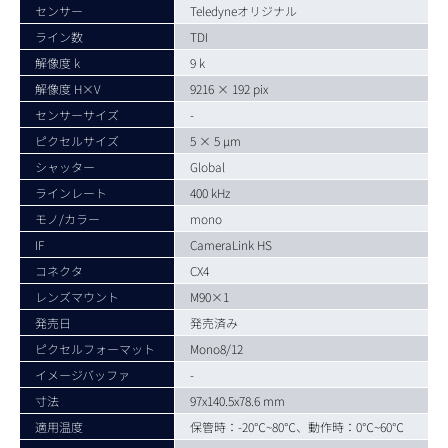
センサー
Teledyneオリジナル
ライン数
TDI
解像度 k
9 k
解像度 H×V
9216 × 192 pix
センサーサイズ
-
ピクセルサイズ
5 × 5 µm
シャッター
Global
ラインレート
400 kHz
モノ/カラー
mono
IF
CameraLink HS
コネクタ
CX4
レンズマウント
M90×1
発売日
発売済み
ピクセルフォーマット
Mono8/12
イメージバッファ
-
寸法
97x140.5x78.6 mm
適用温度
保管時：-20℃~80℃、動作時：0℃~60℃