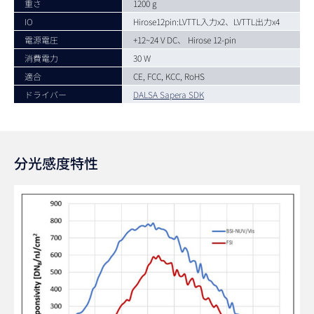
重さ
1200 g
IO
Hirose12pin:LVTTL入力x2、LVTTL出力x4
電源電圧
+12~24 V DC、 Hirose 12-pin
消費電力
30 W
適合
CE, FCC, KCC, RoHS
ドライバー
DALSA Sapera SDK
分光感度特性