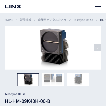
HOME
製品情報
産業用デジタルカメラ
Teledyne Dalsa
HL-
企業
情報
EN
新卒
採用
中途
採用
Teledyne Dalsa
HL-HM-09K40H-00-B