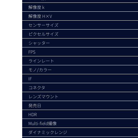
解像度 k
解像度 H×V
センサーサイズ
ピクセルサイズ
シャッター
FPS
ラインレート
モノ/カラー
IF
コネクタ
レンズマウント
発売日
HDR
Multi-field撮像
ダイナミックレンジ