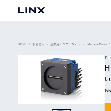
マシンビジョン
事例一覧
使いたい
スマートセンサー
HOME
製品情報
産業用デジタルカメラ
Teledyne Dalsa
Tel
H
3次元センサー
画像処理ソフトウェア
無料2Dカメラデモ機貸
Li
LMI Technologies
|
Goc
MVTec Software
|
HALCON
無料3Dセンサー計測評
Allied Vision Konstanz
MVTec Software
|
MERLIC
無料コードリーダデモ機
（旧 Chromasens）
MVTec Software
|
DeepLearningTool
Te
heliotis
産業用デジタルカメラ
Photoneo
iRAYPLE
Teledyne DALSA