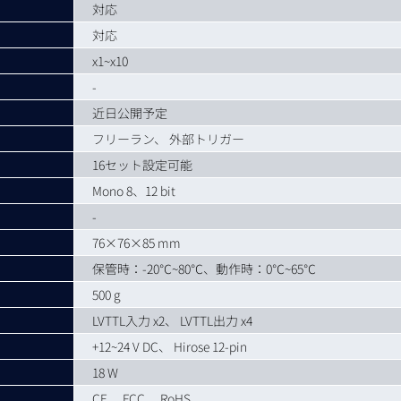
対応
対応
x1~x10
-
近日公開予定
フリーラン、 外部トリガー
16セット設定可能
Mono 8、12 bit
-
76×76×85 mm
保管時：-20℃~80℃、動作時：0℃~65℃
500 g
LVTTL入力 x2、 LVTTL出力 x4
+12~24 V DC、 Hirose 12-pin
18 W
CE、 FCC、 RoHS