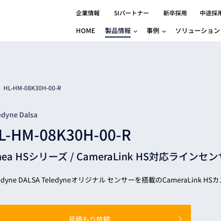
企業情報
SIパートナー
新卒採用
中途採
HOME
製品情報
事例
ソリューション
分野別事例
相談したい
ロボティクス
産業用コントロ
知りたい
製品別事例
半導体/IC
製造業
Basler
物流・パッケージ
自動車
GINGA
HL-HM-08K30H-00-R
樹脂/セラミックス/フィルム
金属/加工
Gocator
医療/製薬
農業/食品
CODESYS
edyne Dalsa
ソフトウェアPL
L-HM-08K30H-00-R
HMI
自律走行搬送ロボット
CODESYS
出サービス
各種サポート問い合わせ
イベントカレ
（AMR/AGF）
nea HSシリーズ /
CameraLink HS対応ライン
ator
価サービス
FAQ
IIoT対応 COD
iRAYPLE
貸出サービス
トレーニング
TRITON
HALCON / M
ledyne DALSA Teledyneオリジナル センサーを搭載のCameraLink H
トレーニング
Teledyne
トレーニング
3DセンサーGo
見積もり依頼