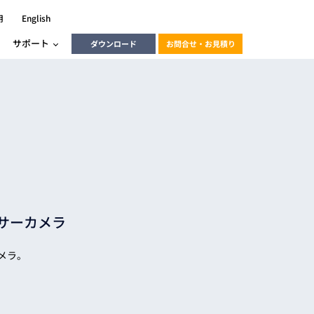
用
English
サポート
ダウンロード
お問合せ・お見積り
ーラ
エンベデッドソリューション
HALCON
heliotis
エンベデッドビジョン
C / モーション /
エンベデッドソリューション
ンダー
センサーカメラ
産業用ドライブレコーダーソリュ
ESYS搭載PLC
動画
ーション
ERLIC
Sカメラ。
LINX Vision Station
動画
動画
cator入門コース