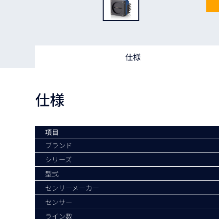
Basler
サイエンスカメラ
Teledyne Photometorics
産業用カメラレンズ
仕様
オートフォーカスモジュール
画像入力ボード
仕様
コードリーダ
項目
ブランド
シリーズ
型式
センサーメーカー
センサー
ライン数