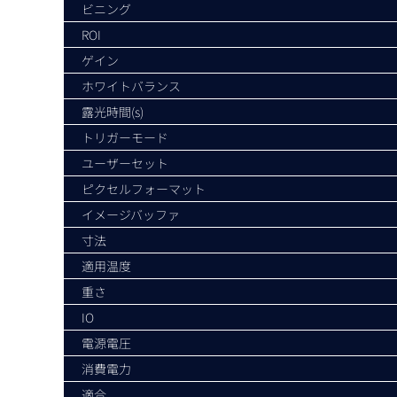
ビニング
ROI
ゲイン
ホワイトバランス
露光時間(s)
トリガーモード
ユーザーセット
ピクセルフォーマット
イメージバッファ
寸法
適用温度
重さ
IO
電源電圧
消費電力
適合