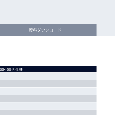
動画
R
物流コラム
マシンビジョンコラム
資料
ダウンロード
全ての製品
30H-00-R 仕様