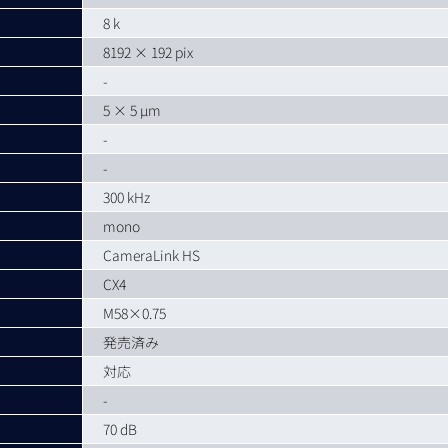
8 k
8192 × 192 pix
-
5 × 5 µm
-
-
300 kHz
mono
CameraLink HS
CX4
M58×0.75
発売済み
対応
-
70 dB