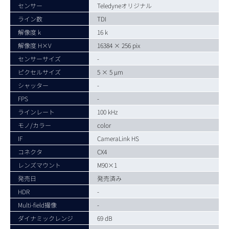
センサー
Teledyneオリジナル
ライン数
TDI
解像度 k
16 k
解像度 H×V
16384 × 256 pix
センサーサイズ
-
ピクセルサイズ
5 × 5 µm
シャッター
-
FPS
-
ラインレート
100 kHz
モノ/カラー
color
IF
CameraLink HS
コネクタ
CX4
レンズマウント
M90×1
発売日
発売済み
HDR
-
Multi-field撮像
-
ダイナミックレンジ
69 dB