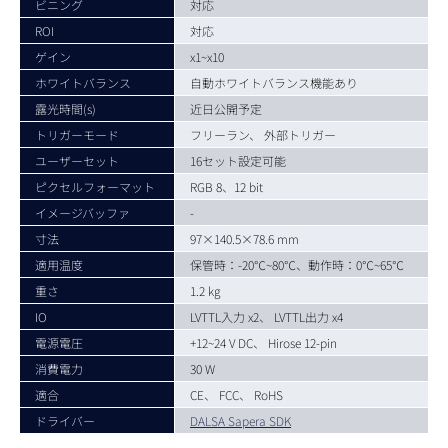
ビニング
対応
ROI
対応
ゲイン
x1~x10
ホワイトバランス
自動ホワイトバランス機能あり
露光時間(s)
近日公開予定
トリガーモード
フリーラン、 外部トリガー
ユーザーセット
16セット設定可能
ピクセルフォーマット
RGB 8、12 bit
イメージバッファ
-
寸法
97×140.5×78.6 mm
適用温度
保管時：-20℃~80℃、動作時：0℃~65℃
重さ
1.2 kg
IO
LVTTL入力 x2、 LVTTL出力 x4
電源電圧
+12~24 V DC、 Hirose 12-pin
消費電力
30 W
適合
CE、 FCC、 RoHS
ドライバー
DALSA Sapera SDK