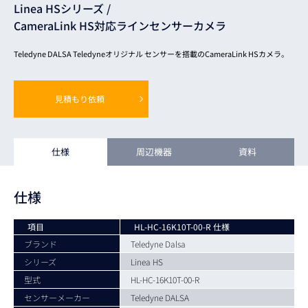
Linea HSシリーズ /
CameraLink HS対応ラインセンサーカメラ
Teledyne DALSA Teledyneオリジナル センサーを搭載のCameraLink HSカメラ。
見積もり依頼
仕様
周辺機器
資料
仕様
項目
HL-HC-16K10T-00-R 仕様
ブランド
Teledyne Dalsa
シリーズ
Linea HS
型式
HL-HC-16K10T-00-R
センサーメーカー
Teledyne DALSA