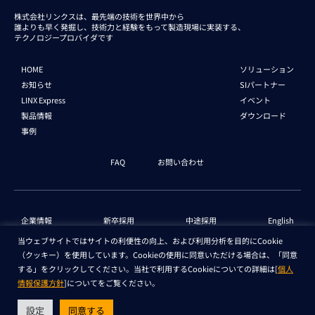
株式会社リンクスは、最先端の技術を世界中から
誰よりも早く発掘し、技術力と経験をもって
製造現場に実装する、
テクノロジープロバイダです
HOME
ソリューション
お知らせ
SIパートナー
LINX Express
イベント
製品情報
ダウンロード
事例
FAQ
お問い合わせ
企業情報
新卒採用
中途採用
English
当ウェブサイトではサイトの利便性の向上、および利用分析を目的にCookie
（クッキー）を使用しています。Cookieの使用に同意いただける場合は、「同意
個人情報保護法 情報
セキュリティ基本方針
する」をクリックしてください。当社で利用するCookieについての詳細は[
個人
情報保護方針
]についてをご覧ください。
Copyright © LINX Corporation. All Rights Reserved.
設定
同意する