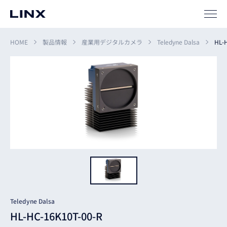
HOME
製品情報
産業用デジタルカメラ
Teledyne Dalsa
HL-
企業
情報
EN
新卒
採用
中途
採用
Teledyne Dalsa
HL-HC-16K10T-00-R