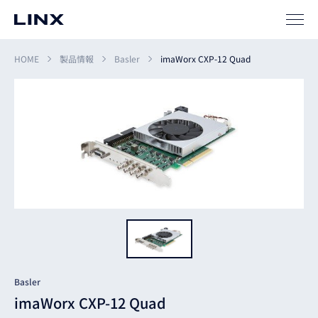
ソリューション
SIパートナー
HOME
製品情報
Basler
imaWorx CXP-12 Quad
サポート
企業
情報
EN
新卒
採用
中途
採用
Basler
imaWorx CXP-12 Quad