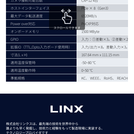
カメラ接続可能台数
CXP-12 4台
ホストインターフェイス
PCIe × 8（Gen3）
最大データ転送速度
6520MB/s
Power over対応
PoCXP対応
スクロールできます
オンボードメモリ
1500 MByte
GPIO
入力：①差動×3，②差動×2 +
拡張IO（TTL,Opto入力ボード使用時）
入力/出力×8，差動入力×3，シ
寸法(L x H)
167.64 mm x 111.15 mm
適用温度保管時
-50~80 °C
適用温度動作時
0~50 °C
準拠規格
KC、 WEEE、 RoHS、 REACH、 CE c
株式会社リンクスは、最先端の技術を世界中から
誰よりも早く発掘し、技術力と経験をもって
製造現場に実装する、
テクノロジープロバイダです