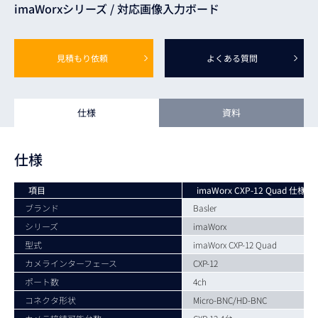
imaWorxシリーズ /
対応画像入力ボード
見積もり依頼
よくある質問
仕様
資料
仕様
項目
imaWorx CXP-12 Quad 仕様
ブランド
Basler
シリーズ
imaWorx
型式
imaWorx CXP-12 Quad
カメラインターフェース
CXP-12
ポート数
4ch
コネクタ形状
Micro-BNC/HD-BNC