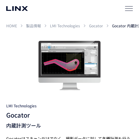
新卒
採用
中途
採用
HOME
製品情報
LMI Technologies
Gocator
Gocator 内
LMI Technologies
Gocator
内蔵計測ツール
Gocatorはスキャンだけでなく、撮影データに対して各種計測も行う