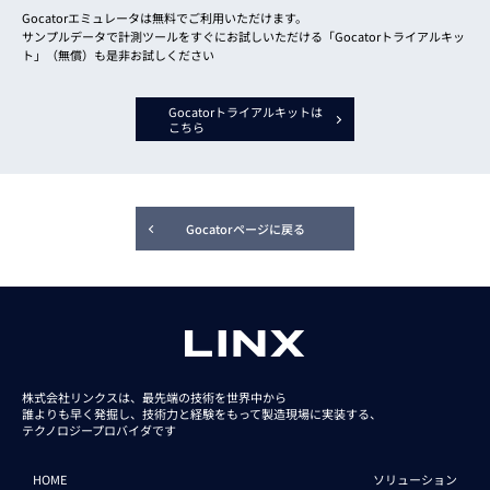
Gocatorエミュレータは無料でご利用いただけます。
サンプルデータで計測ツールをすぐにお試しいただける「Gocatorトライアルキッ
ト」（無償）も是非お試しください
Gocatorトライアルキットは
こちら
Gocatorページに戻る
株式会社リンクスは、最先端の技術を世界中から
誰よりも早く発掘し、技術力と経験をもって
製造現場に実装する、
テクノロジープロバイダです
HOME
ソリューション