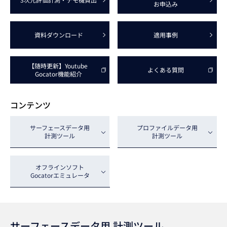
お申込み
資料
ダウンロード
適用事例
【随時更新】
Youtube 
よくある質問
Gocator
機能紹介
コンテンツ
サーフェース
データ用
プロファイル
データ用
計測ツール
計測ツール
オフラインソフト
Gocator
エミュレータ
サーフェースデータ用
計測ツール