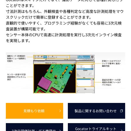
ことができます。
寸法計測はもちろん、外観検査や各種判定など高度な計測処理をマウ
スクリックだけで簡単に登録することができます。
直観的で使いやすく、プログラミング経験がなくても容易に3次元検
査装置が構築可能です。
センサー本体のCPUで高速に計測処理を実行し3次元インライン検査
を実現します。
見積もり依頼
製品に関する
お問い合わせ
Gocator
トライアルキット
3次元評価計測
・デモ機貸出