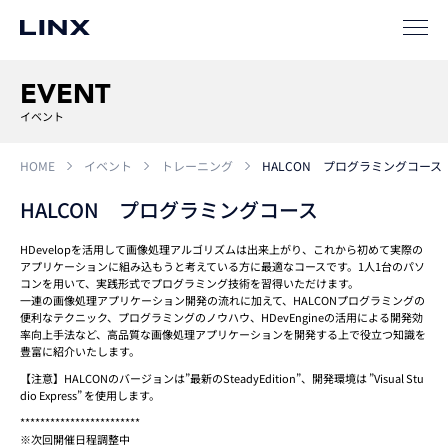
SIパートナー
サポート
EVENT
イベント
HOME
イベント
トレーニング
HALCON プログラミングコース
HALCON プログラミングコース
HDevelopを活用して画像処理アルゴリズムは出来上がり、これから初めて実際の
企業
情報
EN
アプリケーションに組み込もうと考えている方に最適なコースです。1人1台のパソ
コンを用いて、実践形式でプログラミング技術を習得いただけます。
一連の画像処理アプリケーション開発の流れに加えて、HALCONプログラミングの
新卒
採用
中途
採用
便利なテクニック、プログラミングのノウハウ、HDevEngineの活用による開発効
率向上手法など、高品質な画像処理アプリケーションを開発する上で役立つ知識を
豊富に紹介いたします。
【注意】HALCONのバージョンは”最新のSteadyEdition”、開発環境は ”Visual Stu
dio Express” を使用します。
************************
※次回開催日程調整中