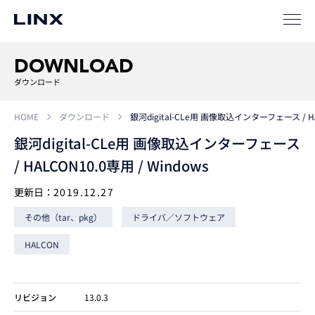
ソリューション
DOWNLOAD
SIパートナー
ダウンロード
サポート
HOME
ダウンロード
銀河digital-CLe用 画像取込インターフェース / HAL
銀河digital-CLe用 画像取込インターフェース
/ HALCON10.0専用 / Windows
更新日：
2019.12.27
その他（tar、pkg）
ドライバ／ソフトウェア
企業
情報
EN
HALCON
新卒
採用
中途
採用
リビジョン
13.0.3