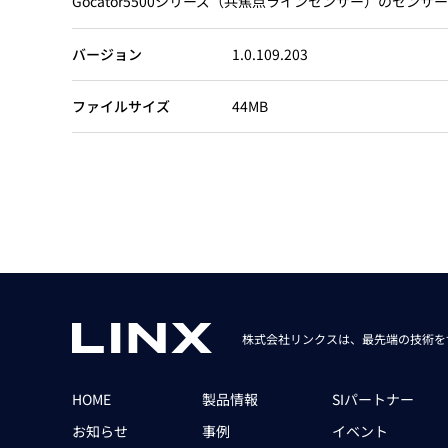
Gocator5500シリーズ（共焦点ラインセンサー）のセン
Basler
サイエンスカメラ
バージョン
1.0.109.203
Teledyne Photometorics
産業用カメラレンズ
ファイルサイズ
44MB
オートフォーカスモジュール
画像入力ボード
コードリーダ
株式会社リンクスは、最先端の技術を
HOME
製品情報
SIパートナー
お知らせ
事例
イベント