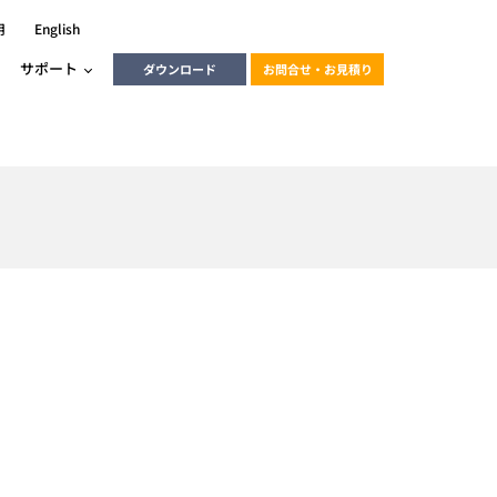
用
English
サポート
ダウンロード
お問合せ・お見積り
ーラ
エンベデッドソリューション
HALCON
heliotis
エンベデッドビジョン
C / モーション /
エンベデッドソリューション
ンダー
産業用ドライブレコーダーソリュ
ESYS搭載PLC
動画
ーション
ERLIC
LINX Vision Station
動画
動画
cator入門コース