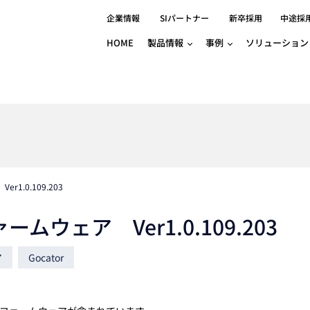
企業情報
SIパートナー
新卒採用
中途採
HOME
製品情報
事例
ソリューション
分野別事例
相談したい
ロボティクス
産業用コントロ
知りたい
製品別事例
半導体/IC
製造業
Basler
物流・パッケージ
自動車
GINGA
樹脂/セラミックス/フィルム
金属/加工
Gocator
医療/製薬
農業/食品
CODESYS
ソフトウェアPL
r1.0.109.203
HMI
自律走行搬送ロボット
CODESYS
出サービス
各種サポート問い合わせ
イベントカレ
（AMR/AGF）
ームウェア Ver1.0.109.203
ator
価サービス
FAQ
IIoT対応 COD
iRAYPLE
貸出サービス
トレーニング
TRITON
HALCON / M
ア
Gocator
トレーニング
Teledyne
トレーニング
3DセンサーGo