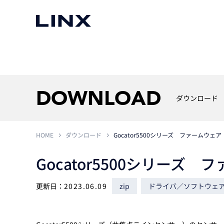
マシンビジョン
事例一覧
使いたい
スマートセンサー
DOWNLOAD
ダウンロード
HOME
ダウンロード
Gocator5500シリーズ ファームウェア Ve
3次元センサー
画像処理ソフトウェア
無料2Dカメラデモ機貸
Gocator5500シリーズ ファ
LMI Technologies
|
Goc
MVTec Software
|
HALCON
無料3Dセンサー計測評
Allied Vision Konstanz
MVTec Software
|
MERLIC
無料コードリーダデモ機
（旧 Chromasens）
MVTec Software
|
DeepLearningTool
更新日：
2023.06.09
zip
ドライバ／ソフトウェ
heliotis
産業用デジタルカメラ
Photoneo
iRAYPLE
Teledyne DALSA