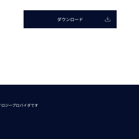
動画
R
ダウンロード
物流コラム
マシンビジョンコラム
全ての製品
ノロジープロバイダです