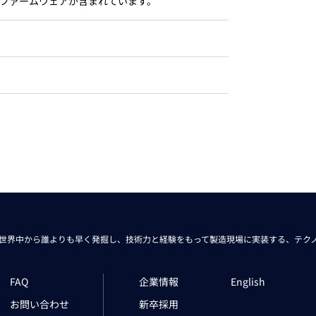
サーファームウェアが含まれています。
トレーニング
iRAYPLE AM
トレーニング
CODESYS
お役立ち情報 
お役立ち情報 
世界中から
誰よりも早く発掘し、技術力と経験をもって
製造現場に実装する、
テク
FAQ
企業情報
English
お問い合わせ
新卒採用