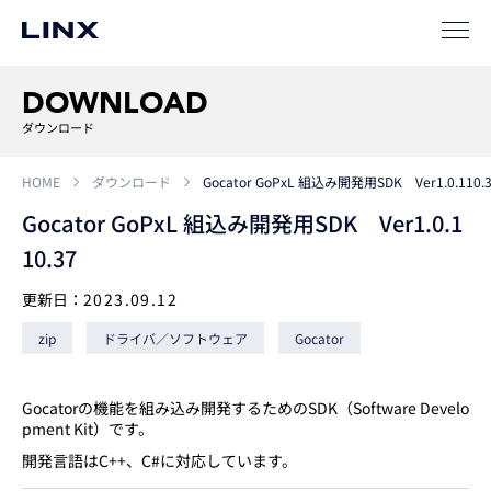
事例
ソリューション
DOWNLOAD
SIパートナー
ダウンロード
サポート
HOME
ダウンロード
Gocator GoPxL 組込み開発用SDK Ver1.0.110.
Gocator GoPxL 組込み開発用SDK Ver1.0.1
10.37
更新日：
2023.09.12
zip
ドライバ／ソフトウェア
Gocator
企業
情報
EN
Gocatorの機能を組み込み開発するためのSDK（Software Develo
pment Kit）です。
新卒
採用
中途
採用
開発言語はC++、C#に対応しています。