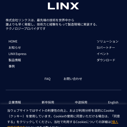
株式会社リンクスは、最先端の技術を世界中から
誰よりも早く発掘し、技術力と経験をもって
製造現場に実装する、
テクノロジープロバイダです
HOME
ソリューション
お知らせ
SIパートナー
LINX Express
イベント
製品情報
ダウンロード
事例
FAQ
お問い合わせ
企業情報
新卒採用
中途採用
English
当ウェブサイトではサイトの利便性の向上、および利用分析を目的にCookie
（クッキー）を使用しています。Cookieの使用に同意いただける場合は、「同意
個人情報保護法 情報
セキュリティ基本方針
する」をクリックしてください。当社で利用するCookieについての詳細は[
個人