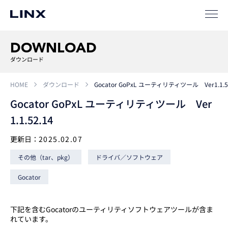
ソリューション
SIパートナー
DOWNLOAD
ダウンロード
サポート
HOME
ダウンロード
Gocator GoPxL ユーティリティツール Ver1.1.5
Gocator GoPxL ユーティリティツール Ver
1.1.52.14
更新日：
2025.02.07
その他（tar、pkg）
ドライバ／ソフトウェア
企業
情報
EN
Gocator
新卒
採用
中途
採用
下記を含むGocatorのユーティリティソフトウェアツールが含ま
れています。