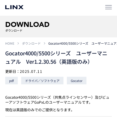
事例
ソリューション
DOWNLOAD
SIパートナー
ダウンロード
サポート
HOME
ダウンロード
Gocator4000/5500シリーズ ユーザーマニュア
Gocator4000/5500シリーズ ユーザーマニ
ュアル Ver1.2.30.56（英語版のみ）
更新日：
2025.07.11
pdf
ドライバ／ソフトウェア
Gocator
企業
情報
EN
Gocator4000/5500シリーズ（共焦点ラインセンサー）及びビュ
ーアソフトウェアGoPxLのユーザーマニュアルです。
新卒
採用
中途
採用
現在は英語版のみでのご提供となります。