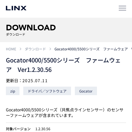
事例
ソリューション
DOWNLOAD
SIパートナー
ダウンロード
サポート
HOME
ダウンロード
Gocator4000/5500シリーズ ファームウェア Ver
Gocator4000/5500シリーズ ファームウェ
ア Ver1.2.30.56
更新日：
2025.07.11
zip
ドライバ／ソフトウェア
Gocator
企業
情報
EN
Gocator4000/5500シリーズ（共焦点ラインセンサー）のセンサ
ーファームウェアが含まれています。
新卒
採用
中途
採用
対象バージョン
1.2.30.56