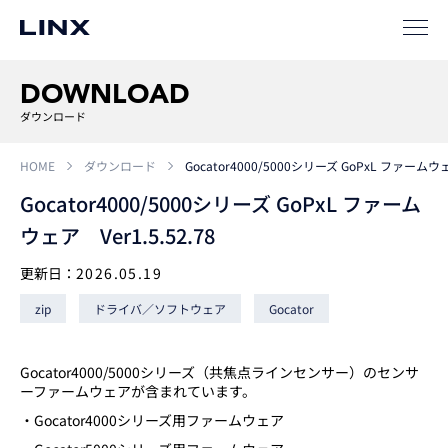
事例
ソリューション
DOWNLOAD
SIパートナー
ダウンロード
サポート
HOME
ダウンロード
Gocator4000/5000シリーズ GoPxL ファームウェア
Gocator4000/5000シリーズ GoPxL ファーム
ウェア Ver1.5.52.78
更新日：
2026.05.19
zip
ドライバ／ソフトウェア
Gocator
企業
情報
EN
Gocator4000/5000シリーズ（共焦点ラインセンサー）のセンサ
ーファームウェアが含まれています。
新卒
採用
中途
採用
・Gocator4000シリーズ用ファームウェア