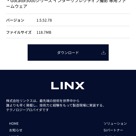
・Gocator3000シリーズ インターリフレクティブ撮影 専用ファ
ームウェア
バージョン
1.5.52.78
ファイルサイズ
118.7MB
ダウンロード
株式会社リンクスは、最先端の技術を世界中から
誰よりも早く発掘し、技術力と経験をもって
製造現場に実装する、
テクノロジープロバイダです
HOME
ソリューション
お知らせ
SIパートナー