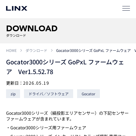
事例
ソリューション
DOWNLOAD
SIパートナー
ダウンロード
サポート
HOME
ダウンロード
Gocator3000シリーズ GoPxL ファームウェア Ver
Gocator3000シリーズ GoPxL ファームウェ
ア Ver1.5.52.78
更新日：
2026.05.19
zip
ドライバ／ソフトウェア
Gocator
企業
情報
EN
Gocator3000シリーズ（縞投影エリアセンサー）の下記センサー
ファームウェアが含まれています。
新卒
採用
中途
採用
・Gocator3000シリーズ用ファームウェア