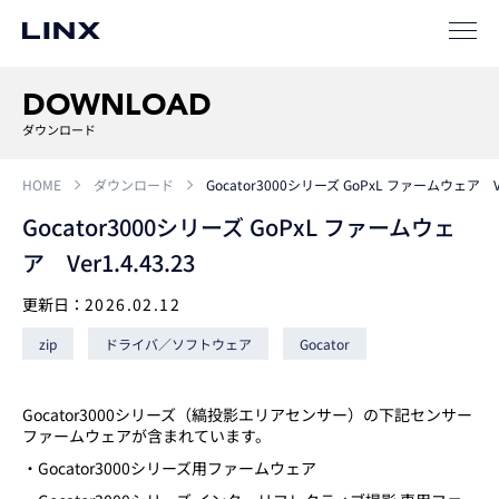
事例
ソリューション
DOWNLOAD
SIパートナー
ダウンロード
サポート
HOME
ダウンロード
Gocator3000シリーズ GoPxL ファームウェア Ver
Gocator3000シリーズ GoPxL ファームウェ
ア Ver1.4.43.23
更新日：
2026.02.12
zip
ドライバ／ソフトウェア
Gocator
企業
情報
EN
Gocator3000シリーズ（縞投影エリアセンサー）の下記センサー
ファームウェアが含まれています。
新卒
採用
中途
採用
・Gocator3000シリーズ用ファームウェア