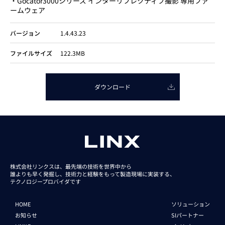
・Gocator3000シリーズ インターリフレクティブ撮影 専用ファ
ームウェア
バージョン
1.4.43.23
ファイルサイズ
122.3MB
ダウンロード
株式会社リンクスは、最先端の技術を世界中から
誰よりも早く発掘し、技術力と経験をもって
製造現場に実装する、
テクノロジープロバイダです
HOME
ソリューション
お知らせ
SIパートナー