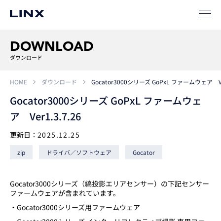
事例
ソリューション
DOWNLOAD
SIパートナー
ダウンロード
サポート
HOME
ダウンロード
Gocator3000シリーズ GoPxL ファームウェア Ver
Gocator3000シリーズ GoPxL ファームウェ
ア Ver1.3.7.26
更新日：
2025.12.25
zip
ドライバ／ソフトウェア
Gocator
企業
情報
EN
Gocator3000シリーズ（縞投影エリアセンサー）の下記センサー
ファームウェアが含まれています。
新卒
採用
中途
採用
・Gocator3000シリーズ用ファームウェア