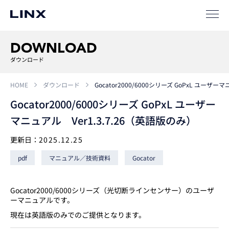
事例
ソリューション
DOWNLOAD
SIパートナー
ダウンロード
サポート
HOME
ダウンロード
Gocator2000/6000シリーズ GoPxL ユーザー
Gocator2000/6000シリーズ GoPxL ユーザー
マニュアル Ver1.3.7.26（英語版のみ）
更新日：
2025.12.25
pdf
マニュアル／技術資料
Gocator
企業
情報
EN
Gocator2000/6000シリーズ（光切断ラインセンサー）のユーザ
ーマニュアルです。
新卒
採用
中途
採用
現在は英語版のみでのご提供となります。