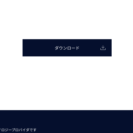
動画
R
物流コラム
マシンビジョンコラム
ダウンロード
全ての製品
ノロジープロバイダです