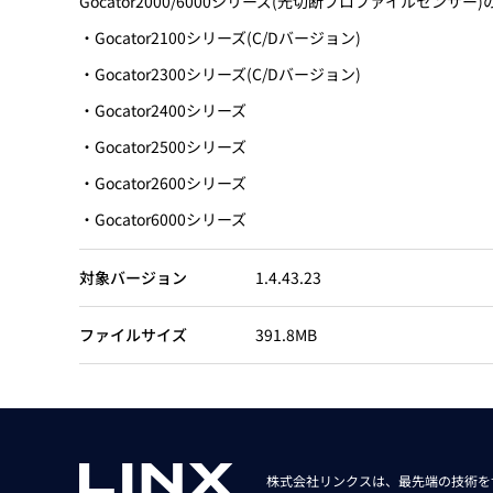
Gocator2000/6000シリーズ(光切断プロファイルセ
Basler
・Gocator2100シリーズ(C/Dバージョン)
サイエンスカメラ
・Gocator2300シリーズ(C/Dバージョン)
Teledyne Photometorics
・Gocator2400シリーズ
産業用カメラレンズ
・Gocator2500シリーズ
オートフォーカスモジュール
・Gocator2600シリーズ
画像入力ボード
・Gocator6000シリーズ
コードリーダ
対象バージョン
1.4.43.23
ファイルサイズ
391.8MB
株式会社リンクスは、最先端の技術を