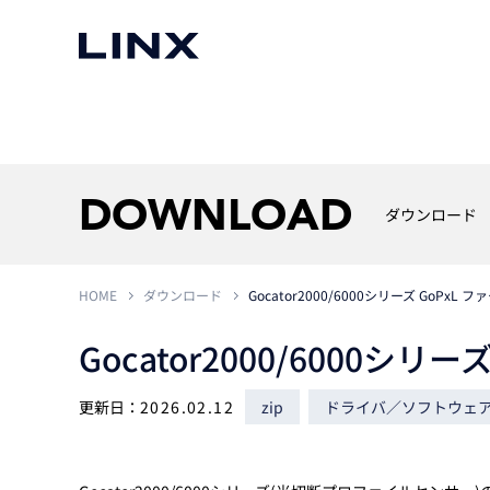
マシンビジョン
事例一覧
使いたい
スマートセンサー
DOWNLOAD
ダウンロード
HOME
ダウンロード
Gocator2000/6000シリーズ GoPxL フ
3次元センサー
画像処理ソフトウェア
無料2Dカメラデモ機貸
Gocator2000/6000シリー
LMI Technologies
|
Goc
MVTec Software
|
HALCON
無料3Dセンサー計測評
Allied Vision Konstanz
MVTec Software
|
MERLIC
無料コードリーダデモ機
（旧 Chromasens）
MVTec Software
|
DeepLearningTool
更新日：
2026.02.12
zip
ドライバ／ソフトウェ
heliotis
産業用デジタルカメラ
Photoneo
iRAYPLE
Teledyne DALSA