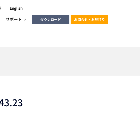
用
English
サポート
ダウンロード
お問合せ・お見積り
ーラ
エンベデッドソリューション
HALCON
heliotis
エンベデッドビジョン
C / モーション /
エンベデッドソリューション
ンダー
3.23
産業用ドライブレコーダーソリュ
ESYS搭載PLC
動画
ーション
ERLIC
LINX Vision Station
動画
動画
cator入門コース