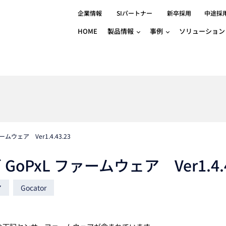
企業情報
SIパートナー
新卒採用
中途採
HOME
製品情報
事例
ソリューション
分野別事例
相談したい
ロボティクス
産業用コントロ
知りたい
製品別事例
半導体/IC
製造業
Basler
物流・パッケージ
自動車
GINGA
樹脂/セラミックス/フィルム
金属/加工
Gocator
医療/製薬
農業/食品
CODESYS
ソフトウェアPL
ァームウェア Ver1.4.43.23
HMI
自律走行搬送ロボット
CODESYS
出サービス
各種サポート問い合わせ
イベントカレ
（AMR/AGF）
ズ GoPxL ファームウェア Ver1.4.4
ator
価サービス
FAQ
IIoT対応 COD
iRAYPLE
貸出サービス
トレーニング
TRITON
HALCON / M
ア
Gocator
トレーニング
Teledyne
トレーニング
3DセンサーGo