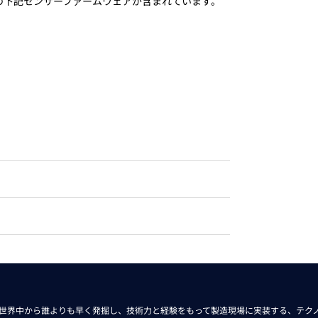
ンサー)の下記センサーファームウェアが含まれています。
トレーニング
iRAYPLE AM
トレーニング
CODESYS
お役立ち情報 
お役立ち情報 
世界中から
誰よりも早く発掘し、技術力と経験をもって
製造現場に実装する、
テク