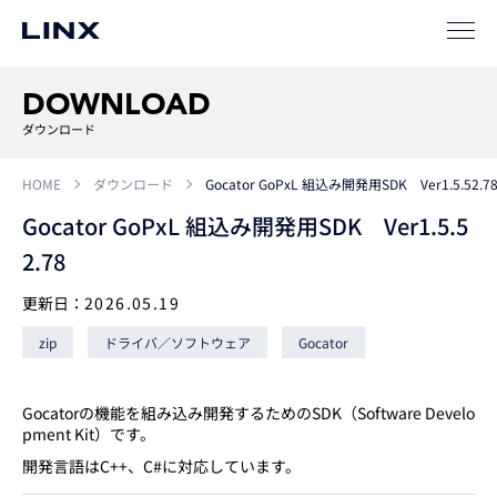
事例
ソリューション
DOWNLOAD
SIパートナー
ダウンロード
サポート
HOME
ダウンロード
Gocator GoPxL 組込み開発用SDK Ver1.5.52.7
Gocator GoPxL 組込み開発用SDK Ver1.5.5
2.78
更新日：
2026.05.19
zip
ドライバ／ソフトウェア
Gocator
企業
情報
EN
Gocatorの機能を組み込み開発するためのSDK（Software Develo
pment Kit）です。
新卒
採用
中途
採用
開発言語はC++、C#に対応しています。