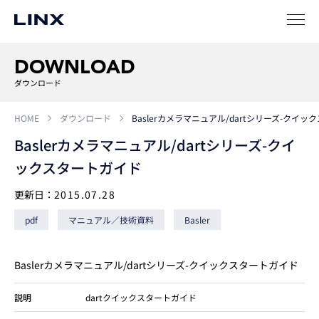
事例
ソリューション
DOWNLOAD
SIパートナー
ダウンロード
サポート
HOME
ダウンロード
Baslerカメラマニュアル/dartシリーズ-クイ
Baslerカメラマニュアル/dartシリーズ-クイ
ックスタートガイド
更新日：
2015.07.28
pdf
マニュアル／技術資料
Basler
企業
情報
EN
Baslerカメラマニュアル/dartシリーズ-クイックスタートガイド
新卒
採用
中途
採用
説明
dartクイックスタートガイド