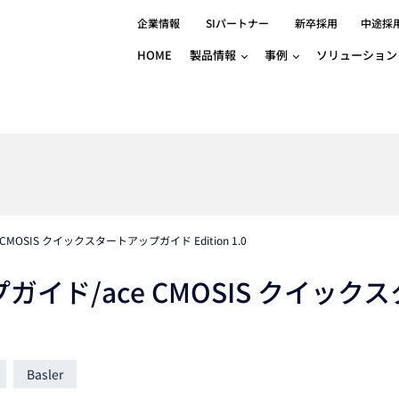
企業情報
SIパートナー
新卒採用
中途採
HOME
製品情報
事例
ソリューション
分野別事例
相談したい
ロボティクス
産業用コントロ
知りたい
製品別事例
半導体/IC
製造業
Basler
物流・パッケージ
自動車
GINGA
樹脂/セラミックス/フィルム
金属/加工
Gocator
医療/製薬
農業/食品
CODESYS
ソフトウェアPL
MOSIS クイックスタートアップガイド Edition 1.0
HMI
自律走行搬送ロボット
CODESYS
出サービス
各種サポート問い合わせ
イベントカレ
（AMR/AGF）
ガイド/ace CMOSIS クイックス
ator
価サービス
FAQ
IIoT対応 COD
iRAYPLE
貸出サービス
トレーニング
TRITON
HALCON / M
トレーニング
Teledyne
Basler
トレーニング
3DセンサーGo