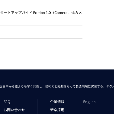
トレーニング
iRAYPLE AM
ートアップガイド Edition 1.0（CameraLinkカメ
トレーニング
CODESYS
お役立ち情報 
お役立ち情報 
世界中から
誰よりも早く発掘し、技術力と経験をもって
製造現場に実装する、
テク
FAQ
企業情報
English
お問い合わせ
新卒採用