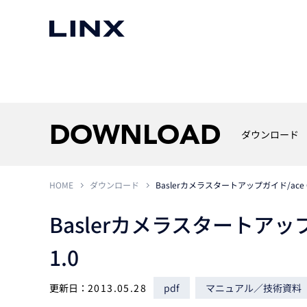
マシンビジョン
事例一覧
使いたい
スマートセンサー
DOWNLOAD
ダウンロード
HOME
ダウンロード
Baslerカメラスタートアップガイド/ace C
3次元センサー
画像処理ソフトウェア
無料2Dカメラデモ機貸
Baslerカメラスタートアップ
LMI Technologies
|
Goc
MVTec Software
|
HALCON
無料3Dセンサー計測評
Allied Vision Konstanz
MVTec Software
|
MERLIC
無料コードリーダデモ機
（旧 Chromasens）
MVTec Software
|
DeepLearningTool
1.0
heliotis
産業用デジタルカメラ
Photoneo
iRAYPLE
更新日：
2013.05.28
pdf
マニュアル／技術資料
Teledyne DALSA