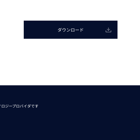
動画
R
物流コラム
ダウンロード
マシンビジョンコラム
全ての製品
ノロジープロバイダです