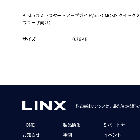
Basler
サイエンスカメラ
Baslerカメラスタートアップガイド/ace CMOSIS クイックスタ
Teledyne Photometorics
ラユーザ向け）
産業用カメラレンズ
サイズ
0.76MB
オートフォーカスモジュール
画像入力ボード
コードリーダ
株式会社リンクスは、最先端の技術を
HOME
製品情報
SIパートナー
お知らせ
事例
イベント