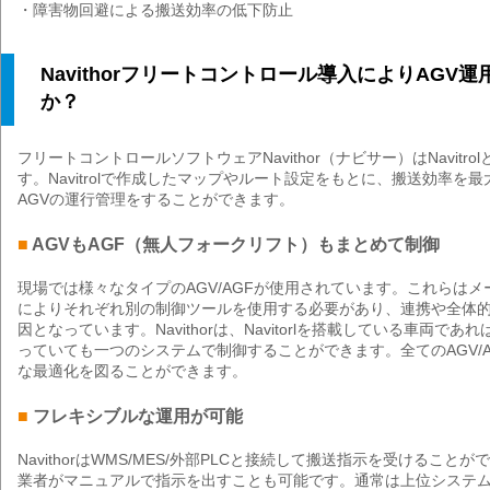
・障害物回避による搬送効率の低下防止
Navithorフリートコントロール導入によりAGV
か？
フリートコントロールソフトウェアNavithor（ナビサー）はNavitr
す。Navitrolで作成したマップやルート設定をもとに、搬送効率を
AGVの運行管理をすることができます。
■
AGVもAGF（無人フォークリフト）もまとめて制御
現場では様々なタイプのAGV/AGFが使用されています。これらは
によりそれぞれ別の制御ツールを使用する必要があり、連携や全体
因となっています。Navithorは、Navitorlを搭載している車両で
っていても一つのシステムで制御することができます。全てのAGV/
な最適化を図ることができます。
■
フレキシブルな運用が可能
NavithorはWMS/MES/外部PLCと接続して搬送指示を受けること
業者がマニュアルで指示を出すことも可能です。通常は上位システ