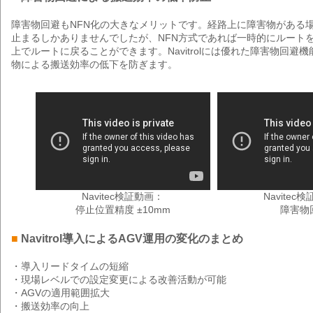
障害物回避もNFN化の大きなメリットです。経路上に障害物がある
止まるしかありませんでしたが、NFN方式であれば一時的にルート
上でルートに戻ることができます。Navitrolには優れた障害物回避
物による搬送効率の低下を防ぎます。
Navitec検証動画：
Navitec
停止位置精度 ±10mm
障害物
■
Navitrol導入によるAGV運用の変化のまとめ
・導入リードタイムの短縮
・現場レベルでの設定変更による改善活動が可能
・AGVの適用範囲拡大
・搬送効率の向上