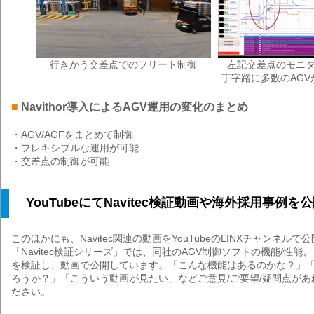
行きかう交差点でのフリート制御
左記交差点のモニ
丁字路に多数のAG
■
Navithor導入によるAGV運用の変化のまとめ
・AGV/AGFをまとめて制御
・フレキシブルな運用が可能
・交差点の制御が可能
YouTubeにてNavitec検証動画や海外採用事例を
このほかにも、Navitec関連の動画をYouTubeのLINXチャンネル
「Navitec検証シリーズ」では、同社のAGV制御ソフトの機能/性
を検証し、動画で公開しています。「こんな機能はあるのかな？」
ろうか？」「こういう動画が見たい」などご意見/ご要望/疑問点が
ださい。