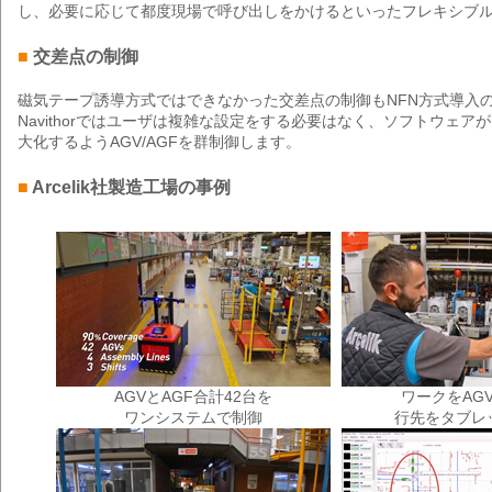
し、必要に応じて都度現場で呼び出しをかけるといったフレキシブ
■
交差点の制御
磁気テープ誘導方式ではできなかった交差点の制御もNFN方式導入
Navithorではユーザは複雑な設定をする必要はなく、ソフトウェア
大化するようAGV/AGFを群制御します。
■
Arcelik社製造工場の事例
AGVとAGF合計42台を
ワークをAG
ワンシステムで制御
行先をタブレ