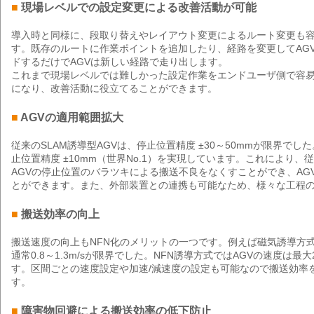
■
現場レベルでの設定変更による改善活動が可能
導入時と同様に、段取り替えやレイアウト変更によるルート変更も
す。既存のルートに作業ポイントを追加したり、経路を変更してAG
ドするだけでAGVは新しい経路で走り出します。
これまで現場レベルでは難しかった設定作業をエンドユーザ側で容
になり、改善活動に役立てることができます。
■
AGVの適用範囲拡大
従来のSLAM誘導型AGVは、停止位置精度 ±30～50mmが限界でした。し
止位置精度 ±10mm（世界No.1）を実現しています。これにより
AGVの停止位置のバラツキによる搬送不良をなくすことができ、AG
とができます。また、外部装置との連携も可能なため、様々な工程
■
搬送効率の向上
搬送速度の向上もNFN化のメリットの一つです。例えば磁気誘導方式
通常0.8～1.3m/sが限界でした。NFN誘導方式ではAGVの速度は最大
す。区間ごとの速度設定や加速/減速度の設定も可能なので搬送効率
す。
■
障害物回避による搬送効率の低下防止