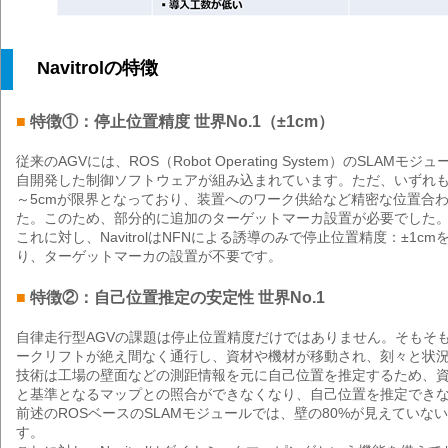
Navitrolの特徴
■
特徴①：停止位置精度 世界No.1（±1cm）
従来のAGVには、ROS（Robot Operating System）のSLAM
自開発した制御ソフトウェアが組み込まれています。ただ、いずれも
～5cmが限界となっており、装置へのワーク供給など精密な位置合
た。このため、部分的に追加のターゲットマーカ設置が必要でした
これに対し、NavitrolはNFNによる誘導のみで停止位置精度：±1c
り、ターゲットマーカの設置が不要です。
■
特徴②：自己位置推定の安定性 世界No.1
自律走行型AGVの課題は停止位置精度だけではありません。そもそ
ークリフトが絶え間なく通行し、資材や機材が移動され、刻々と状況
技術は工場の壁面などの測距情報を元に自己位置を推定するため、
と基準となるマップとの照合ができなくなり、自己位置を推定でき
前述のROSベースのSLAMモジュールでは、壁の80%が見えていな
す。