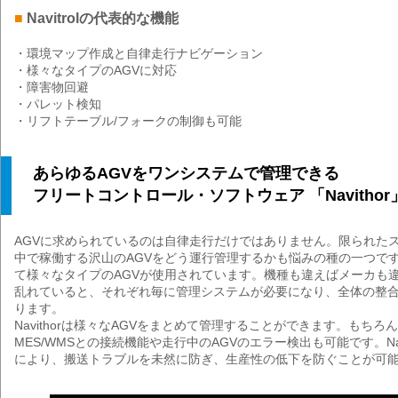
■
Navitrolの代表的な機能
・環境マップ作成と自律走行ナビゲーション
・様々なタイプのAGVに対応
・障害物回避
・パレット検知
・リフトテーブル/フォークの制御も可能
あらゆるAGVをワンシステムで管理できる
フリートコントロール・ソフトウェア 「Navithor
AGVに求められているのは自律走行だけではありません。限られた
中で稼働する沢山のAGVをどう運行管理するかも悩みの種の一つで
て様々なタイプのAGVが使用されています。機種も違えばメーカも違
乱れていると、それぞれ毎に管理システムが必要になり、全体の整
ります。
Navithorは様々なAGVをまとめて管理することができます。もちろ
MES/WMSとの接続機能や走行中のAGVのエラー検出も可能です。Nav
により、搬送トラブルを未然に防ぎ、生産性の低下を防ぐことが可