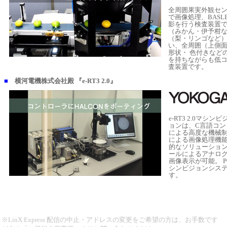
全周囲果実外観セン
で画像処理、BASL
影を行う検査装置
（みかん・伊予柑
（梨・リンゴなど
い、全周囲（上側
形状・ 色付きなど
を持ちながらも低
査装置です。
■
横河電機株式会社殿 『e-RT3 2.0』
e-RT3 2.0マシ
ョンは、C言語コントロ
による高度な機械制
による画像処理機
的なソリューショ
ールによるアナロ
画像表示が可能。 
シンビジョンシス
す。
※LinX Express 配信の中止・アドレスの変更をご希望の方は、お手数です