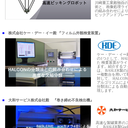
川崎重工業殿独自
術と、画像処理ライ
の組み合わせによ
ピックアンドプレ
■
株式会社ケー・デー・イー殿 『フィルム外観検査装置』
ケー・デー・イー
の1つとして、HA
た 検査装置がラ
ます。紹介するフ
は、 BASLER
ー複数台を用いて
対して、 HALC
アルゴリズムによ
分類法による 自
現します。
■
大和サービス株式会社殿 『巻き締め不良検出機』
高速な製罐業界の
く、BASLER製Gi