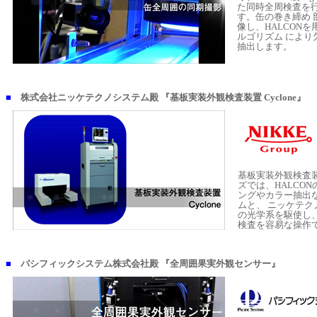
た同時全周検査を
す。缶の巻き締め 
像し、HALCON
ルゴリズム により
抽出します。
■
株式会社ニッケテクノシステム殿 『基板実装外観検査装置 Cyclone』
基板実装外観検査装置
ズでは、HALCON
ングやカラー抽出
ムと、 ニッケテク
の光学系を駆使し、
検査を容易な操作
■
パシフィックシステム株式会社殿 『全周囲果実外観センサー』