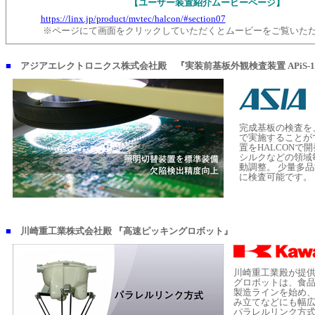
【ユーザー装置紹介ムービーページ】
https://linx.jp/product/mvtec/halcon/#section07
※ページにて画面をクリックしていただくとムービーをご覧いただ
■
アジアエレクトロニクス株式会社殿 『実装前基板外観検査装置 APiS-1
完成基板の検査を
で実施することが
置をHALCONで開
シルクなどの領域
動調整。 少量多
に検査可能です。
■
川崎重工業株式会社殿 『高速ピッキングロボット』
川崎重工業殿が提
グロボットは、食
製造ラインを始め
み立てなどにも幅
パラレルリンク方