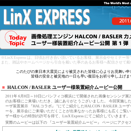
※LinX Express は、日頃お付き合い頂いているお客様、展示会やセミナ
また、雑誌やホームページから引合を戴いた事のあるお客様へ配信させて戴
このたびの東日本大震災により被災された皆様に心よりお見舞い申
皆様の安全と被災地の一日も早い復旧をお祈り申し上げま
■
HALCON / BASLER ユーザー様装置紹介ムービー公開
2011年 6月8日～10日にパシフィコ横浜にて開催された画像センシング展2
のお客様にご来場いただき、誠にありがとうございました。 今回実施した新企
ーザ装置展示 『HALコラボ』 "にてご紹介したHALCON / BASLER ユ
ーを、展示会にご来場いただくことが出来なかったお客様にも広くご覧い
ザー様からの特別の許可を得て、LinX Express にてご紹介していきます。
実際のムービーは以下の 『ユーザー装置紹介ムービー』 ページにアクセ