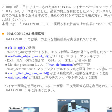
2010年10月10日にリリースされたHALCON 10のマイナーバージョンアップ
10.0.1』 がリリースされました。品質の向上を目的としたメンテナンスリ
面での向上も多くありますので、HALCON 10をすでにご活用の方も、導
お試しください。
本号では、『HALCON 10.0.1』にて実現された性能向上の内容についてご
■
HALCON 10.0.1 機能拡張
HALCON 10.0.1 では以下のような機能拡張が実現されています。
■
cfa_to_rgb()
の改善
- ‘bilinear_dir’がサポートされ、エッジ付近の偽色の発生を改善したベ
■
read/write_object_model_3d()
が OBJ と STLフォーマットをサポート
- DXF、PLY、OFFに加えて 「OBJ」 と 「STL」 が使用可能
■ Matching Assistant において
‘max_deformation’
が設定可能
- ‘max_deformation’： マッチングモデルエッジ点と画像中のエッジ
■
vector_field_to_hom_mat2d()
がより精度の高い結果を返すように改善
■
wait_seconds()
が独立したマルチスレッド型を持つように改善
ベイヤー変換を使用されているユーザ様、三次元画像処理を利用されてい
HALCON 10.0.1 をご評価ください。