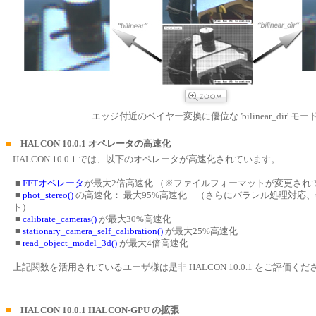
エッジ付近のベイヤー変換に優位な 'bilinear_dir' モー
■
HALCON 10.0.1 オペレータの高速化
HALCON 10.0.1 では、以下のオペレータが高速化されています。
■
FFTオペレータ
が最大2倍高速化 （※ファイルフォーマットが変更され
■
phot_stereo()
の高速化： 最大95%高速化 （さらにパラレル処理対応、u
ト）
■
calibrate_cameras()
が最大30%高速化
■
stationary_camera_self_calibration()
が最大25%高速化
■
read_object_model_3d()
が最大4倍高速化
上記関数を活用されているユーザ様は是非 HALCON 10.0.1 をご評価くだ
■
HALCON 10.0.1 HALCON-GPU の拡張