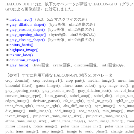
HALCON 10.0.1 では、以下のオペレータが新規で HALCON-GPU （
GPUによる画像処理） に対応しました。
■
median_rect()
（3x3、5x5 マスクサイズのみ）
■
gray_dilation_shape()
（byte画像、uint2画像のみ）
■
gray_erosion_shape()
（byte画像、uint2画像のみ）
■
gray_opening_shape()
（byte画像、uint2画像のみ）
■
gray_closing_shape()
（byte画像、uint2画像のみ）
■
points_harris()
■
highpass_image()
■
texture_laws()
■
deviation_image()
■
gray_histo()
（byte画像、cyclic画像、direction画像、 int1画像のみ）
【参考】 すでに利用可能な HALCON-GPU 対応 51 オペレータ
crop_domain()、crop_rectangle1()、crop_part()、median_image()、mean_im
binomial_filter()、gauss_image()、linear_trans_color()、gray_range_rect()、g
gray_opening_rect()、gray_erosion_rect()、gray_dilation_rect()、convol_im
convert_image_type()、lines_gauss()、sobel_amp()、sobel_dir()、edges_sub
edges_image()、derivate_gauss()、cfa_to_rgb()、rgb1_to_gray()、rgb3_to_g
trans_from_rgb()、trans_to_rgb()、abs_diff_image()、sqrt_image()、sub_ima
div_image()、mult_image()、add_image()、abs_image()、min_image()、max
invert_image()、projective_trans_image_size()、projective_trans_image()、
affine_trans_image_size()、affine_trans_image()、zoom_image_factor()、zo
mirror_image()、rotate_image()、polar_trans_image_inv()、polar_trans_imag
polar_trans_image()、map_image()、image_to_world_plane()、change_radial_