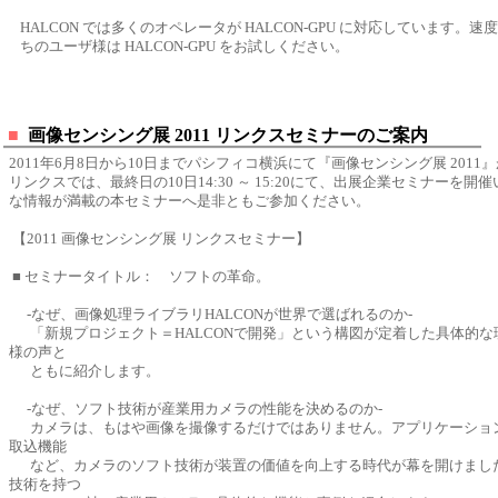
HALCON では多くのオペレータが HALCON-GPU に対応しています。
ちのユーザ様は HALCON-GPU をお試しください。
■
画像センシング展 2011 リンクスセミナーのご案内
2011年6月8日から10日までパシフィコ横浜にて『画像センシング展 2011
リンクスでは、最終日の10日14:30 ～ 15:20にて、出展企業セミナーを開
な情報が満載の本セミナーへ是非ともご参加ください。
【2011 画像センシング展 リンクスセミナー】
■ セミナータイトル： ソフトの革命。
-なぜ、画像処理ライブラリHALCONが世界で選ばれるのか-
「新規プロジェクト＝HALCONで開発」という構図が定着した具体的な
様の声と
ともに紹介します。
-なぜ、ソフト技術が産業用カメラの性能を決めるのか-
カメラは、もはや画像を撮像するだけではありません。アプリケーショ
取込機能
など、カメラのソフト技術が装置の価値を向上する時代が幕を開けまし
技術を持つ