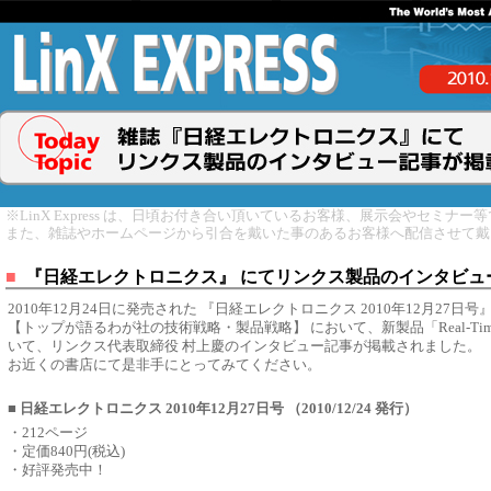
※LinX Express は、日頃お付き合い頂いているお客様、展示会やセミナ
また、雑誌やホームページから引合を戴いた事のあるお客様へ配信させて戴
■
『日経エレクトロニクス』 にてリンクス製品のインタビュ
2010年12月24日に発売された 『日経エレクトロニクス 2010年12月27日
【トップが語るわが社の技術戦略・製品戦略】 において、新製品「Real-Time Hy
いて、リンクス代表取締役 村上慶のインタビュー記事が掲載されました。
お近くの書店にて是非手にとってみてください。
■ 日経エレクトロニクス 2010年12月27日号 （2010/12/24 発行）
・212ページ
・定価840円(税込)
・好評発売中！