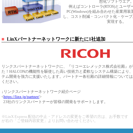
想化ソフトウエア
例えばコントローラ(RTOS)とユー
PC(Windows)を組み合わせた産業用
し、コスト削減・コンパクト化・ケーブ
実現する。
■
LinXパートナーネットワークに新たに1社追加
リンクスパートナーネットワークに、『リコーエレメックス株式会社殿』が
た！HALCONの機能性を駆使した高い技術力と柔軟なシステム構築により
テム開発を強力に支援いたします。パートナー各社殿の詳細情報については
ください。
↓リンクスパートナーネットワーク紹介ページ
<
https://linx.jp/partner/
>
23社のリンクスパートナーが皆様の開発をサポートします。
※LinX Express 配信の中止・アドレスの変更をご希望の方は、お手数です
が右の「ご登録内容変更」よりお問い合わせください。