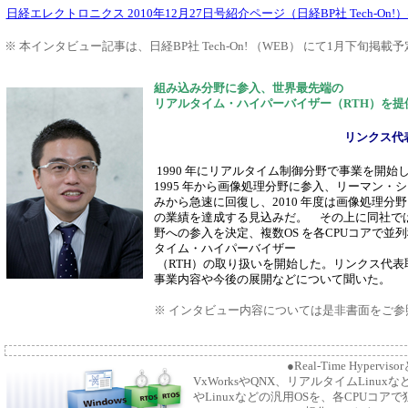
日経エレクトロニクス 2010年12月27日号紹介ページ（日経BP社 Tech-On!
※ 本インタビュー記事は、日経BP社 Tech-On! （WEB） にて1月下旬掲載
組み込み分野に参入、世界最先端の
リアルタイム・ハイパーバイザー（RTH）を提
リンクス
代
1990 年にリアルタイム制御分野で事業を開始
1995 年から画像処理分野に参入、リーマン・
みから急速に回復し、2010 年度は画像処理分
の業績を達成する見込みだ。 その上に同社で
野への参入を決定、複数OS を各CPUコアで並
タイム・ハイパーバイザー
（RTH）の取り扱いを開始した。リンクス代表
事業内容や今後の展開などについて聞いた。
※ インタビュー内容については是非書面をご参
●Real-Time Hypervis
VxWorksやQNX、リアルタイムLinuxなど
やLinuxなどの汎用OSを、各CPUコ