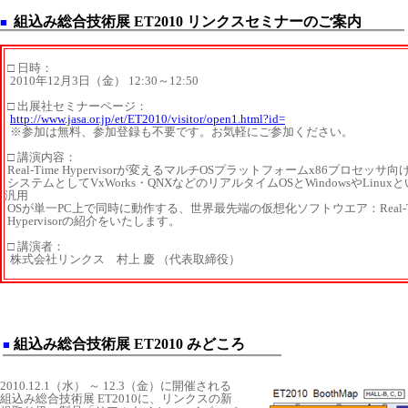
組込み総合技術展 ET2010 リンクスセミナーのご案内
■
□ 日時：
2010年12月3日（金） 12:30～12:50
□ 出展社セミナーページ：
http://www.jasa.or.jp/et/ET2010/visitor/open1.html?id=
※参加は無料、参加登録も不要です。お気軽にご参加ください。
□ 講演内容：
Real-Time Hypervisorが変えるマルチOSプラットフォームx86プロセッサ
システムとしてVxWorks・QNXなどのリアルタイムOSとWindowsやLinux
汎用
OSが単一PC上で同時に動作する、世界最先端の仮想化ソフトウエア：Real-T
Hypervisorの紹介をいたします。
□ 講演者：
株式会社リンクス 村上 慶 （代表取締役）
組込み総合技術展 ET2010 みどころ
■
2010.12.1（水） ～ 12.3（金）に開催される
組込み総合技術展 ET2010に、リンクスの新