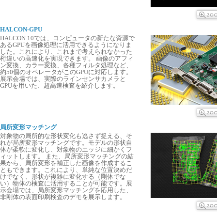
HALCON-GPU
HALCON 10では、コンピュータの新たな資源で
あるGPUを画像処理に活用できるようになりま
した。これにより、これまで考えられなかった
桁違いの高速化を実現できます。 画像のアフィ
ン変換、カラー変換、各種フィルタ処理など、
約50個のオペレータがこのGPUに対応します。
展示会場では、実際のラインセンサカメラと
GPUを用いた、超高速検査を紹介します。
局所変形マッチング
対象物の局所的な形状変化も逃さず捉える、そ
れが局所変形マッチングです。モデルの形状自
体が柔軟に変化し、対象物のエッジに細かくフ
ィットします。 また、局所変形マッチングの結
果から、局所変形を補正した画像を作成するこ
ともできます。これにより、単純な位置決めだ
けでなく、形状が複雑に変化する（剛体でな
い）物体の検査に活用することが可能です。展
示会場では、局所変形マッチングを応用した、
非剛体の表面印刷検査のデモを展示します。