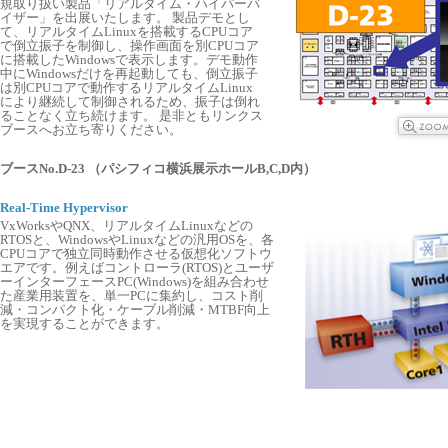
規取り扱い製品「リアルタイム・ハイパーバ
イザー」を出展いたします。 製品デモとし
て、リアルタイムLinuxを搭載するCPUコア
で倒立振子を制御し、操作画面を別CPUコア
に搭載したWindowsで表示します。デモ動作
中にWindowsだけを再起動しても、倒立振子
は別CPUコアで動作するリアルタイムLinux
により継続して制御されるため、振子は倒れ
ることなく立ち続けます。 是非ともリンクス
ブースへお立ち寄りください。
ブースNo.D-23 （パシフィコ横浜展示ホールB,C,D内）
Real-Time Hypervisor
VxWorksやQNX、リアルタイムLinuxなどの
RTOSと、WindowsやLinuxなどの汎用OSを、各
CPUコアで独立同時動作させる仮想化ソフトウ
エアです。例えばコントローラ(RTOS)とユーザ
ーインターフェースPC(Windows)を組み合わせ
た産業用装置を、単一PCに集約し、コスト削
減・コンパクト化・ケーブル削減・MTBF向上
を実現することができます。