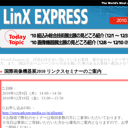
※LinX Express は、日頃お付き合い頂いているお客様、展示会やセミナー
方、また、雑誌やホームページから引合を戴いた事のあるお客様へ配信させ
国際画像機器展2010 リンクスセミナーのご案内
■
□ 日時：
2010年12月9日（木） 14:00～14:50
2010年12月10日（金） 15:00～15:50
□ お申し込みURL：
http://www.adcom-media.co.jp/allsemi/
※お陰様で弊社のセミナーは毎回多数の方にご参加いただいております。
※当日は事前にご登録いただいた方から優先のご案内となりますので、お
ご登録ください。