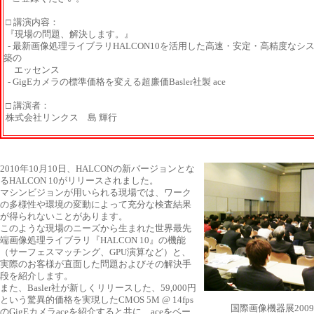
□ 講演内容：
『現場の問題、解決します。』
- 最新画像処理ライブラリHALCON10を活用した高速・安定・高精度なシ
築の
エッセンス
- GigEカメラの標準価格を変える超廉価Basler社製 ace
□ 講演者：
株式会社リンクス 島 輝行
2010年10月10日、HALCONの新バージョンとな
るHALCON 10がリリースされました。
マシンビジョンが用いられる現場では、ワーク
の多様性や環境の変動によって充分な検査結果
が得られないことがあります。
このような現場のニーズから生まれた世界最先
端画像処理ライブラリ『HALCON 10』の機能
（サーフェスマッチング、GPU演算など）と、
実際のお客様が直面した問題およびその解決手
段を紹介します。
また、Basler社が新しくリリースした、59,000円
という驚異的価格を実現したCMOS 5M @ 14fps
国際画像機器展200
のGigEカメラaceを紹介すると共に、aceをベー