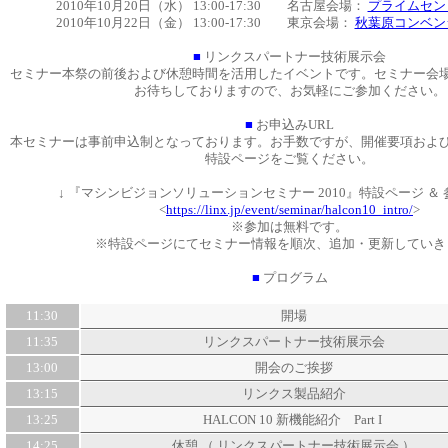
2010年10月20日（水） 13:00-17:30 名古屋会場：
プライムセン
2010年10月22日（金） 13:00-17:30 東京会場：
秋葉原コンベン
■
リンクスパートナー技術展示会
セミナー本祭の前後および休憩時間を活用したイベントです。セミナー会
お待ちしておりますので、お気軽にご参加ください。
■
お申込みURL
本セミナーは事前申込制となっております。お手数ですが、開催要項およ
特設ページをご覧ください。
↓ 『マシンビジョンソリューションセミナー 2010』特設ページ ＆
<
https://linx.jp/event/seminar/halcon10_intro/
>
※参加は無料です。
※特設ページにてセミナー情報を順次、追加・更新していき
■
プログラム
11:30
開場
11:35
リンクスパートナー技術展示会
13:00
開会のご挨拶
13:15
リンクス製品紹介
13:25
HALCON 10 新機能紹介 Part I
14:25
休憩 （
リンクスパートナー技術展示会
）