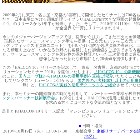
2009年2月に東京・名古屋・京都の3都市にて開催したセミナーには700名
だき、日本市場における画像処理ライブラリHALCONの大きな飛躍の起爆剤
9.0』のリリースから1年半が経過しました。
そして、2010年10月10日、待望
が全世界で一斉にリリースされます。
今回のメジャーバージョンアップでは、従来から注力してきた三次元画像
理想的なサーフェースマッチング手法を提供 （三次元モデル vs 三次元 デー
（グラフィックス用演算ユニット） を用いた圧倒的な処理演算の高速化、
なる精度向上など、いかなる分野のお客様にも付加価値をご提供できる内
た、サーフェースマッチングを製造物の深さ検証といった三次元検査に適
想像しなかった新たな市場にも付加価値を提供します
この『HALCON 10』リリースを記念して、東京、名古屋、京都の3都市に
リューションセミナー 2010』を開催いたします。
『HALCON 10』の新機
のこと、
国内ユーザ様からHALCONの活用事例を直接ご講演
いただくこと
してリンクスソリューション部からは、
国内外のお客様30社以上の活用事
無）と、
HALCONの実践的活用テクニックをご紹介
させていた
また、本セミナーの開始前後の時間を利用して、パートナー企業様が独自
ンクスパートナー技術展示会
』も併催します。HALCONの活用に精通した
を求める方々にはベストな交流の場となります。
是非ともHALCON 10リリース記念 『マシンビジョンソリューションセミナー 
ださい。
■
日時・場所
2010年10月19日（火） 13:00-17:30 京都会場：
京都リサーチパーク会
地区）