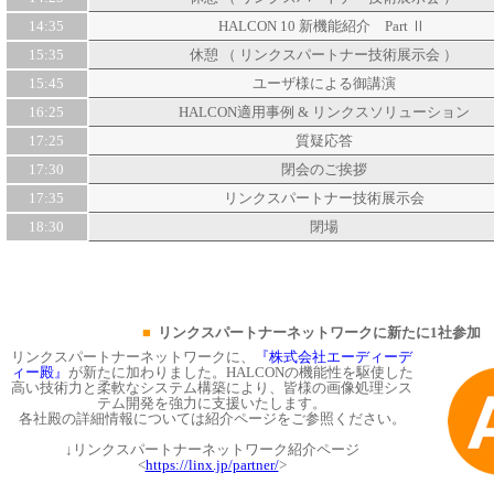
14:35
HALCON 10 新機能紹介 Part Ⅱ
15:35
休憩 （
リンクスパートナー技術展示会
）
15:45
ユーザ様による御講演
16:25
HALCON適用事例 & リンクスソリューション
17:25
質疑応答
17:30
閉会のご挨拶
17:35
リンクスパートナー技術展示会
18:30
閉場
■
リンクスパートナーネットワークに新たに1社参加
リンクスパートナーネットワークに、
『株式会社エーディーデ
ィー殿』
が新たに加わりました。HALCONの機能性を駆使した
高い技術力と柔軟なシステム構築により、皆様の画像処理シス
テム開発を強力に支援いたします。
各社殿の詳細情報については紹介ページをご参照ください。
↓リンクスパートナーネットワーク紹介ページ
<
https://linx.jp/partner/
>