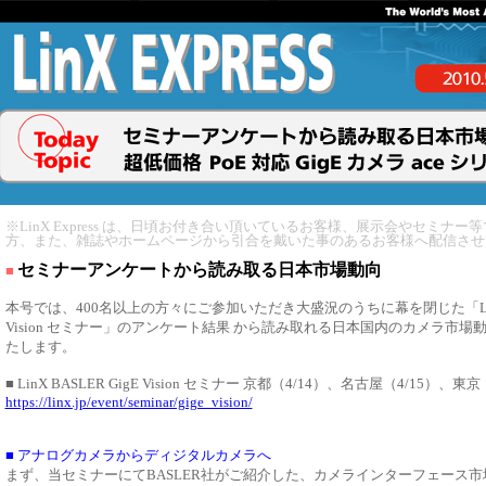
※LinX Express は、日頃お付き合い頂いているお客様、展示会やセミナ
方、また、雑誌やホームページから引合を戴いた事のあるお客様へ配信させ
セミナーアンケートから読み取る日本市場動向
■
本号では、400名以上の方々にご参加いただき大盛況のうちに幕を閉じた「LinX B
Vision セミナー」のアンケート結果 から読み取れる日本国内のカメラ市
たします。
■ LinX BASLER GigE Vision セミナー 京都（4/14）、名古屋（4/15）、東京
https://linx.jp/event/seminar/gige_vision/
■ アナログカメラからディジタルカメラへ
まず、当セミナーにてBASLER社がご紹介した、カメラインターフェース