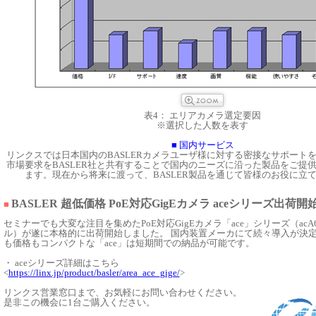
表4： エリアカメラ選定要因
※選択した人数を表す
■ 国内サービス
リンクスでは日本国内のBASLERカメラユーザ様に対する密接なサポート
市場要求をBASLER社と共有することで国内のニーズに沿った製品をご提
ます。現在から将来に渡って、BASLER製品を通じて皆様のお役に立
BASLER 超低価格 PoE対応GigEカメラ aceシリーズ出荷開
■
セミナーでも大変な注目を集めたPoE対応GigEカメラ「ace」シリーズ（acA64
ル）が遂に本格的に出荷開始しました。 国内装置メーカにて続々導入が決定
も価格もコンパクトな「ace」は短期間での納品が可能です。
・ aceシリーズ詳細はこちら
<
https://linx.jp/product/basler/area_ace_gige/
>
リンクス営業窓口まで、お気軽にお問い合わせください。
是非この機会に1台ご購入ください。