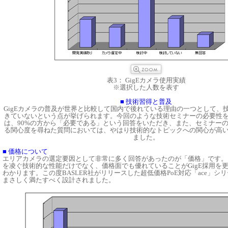
表3： GigEカメラ使用実績
※選択した人数を表す
■ 技術習得と普及
GigEカメラの普及が世界と比較して国内で後れている理由の一つとして、
きていないという点が挙げられます。今回のような技術セミナーの必要性
は、90%の方から「必要である」という回答をいただき、また、セミナー
る関心度を尋ねた質問においては、やはり技術的なトピックへの関心が高
ました。
■ 価格について
エリアカメラの選定要因として非常に多く回答があったのが「価格」です。アナロ
を凌ぐ技術的な性能だけでなく、価格面でも優れていることがGigE採用を
わかります。この度BASLER社がリリースした超低価格PoE対応「ace」シ
まさしく満たすべく設計されました。