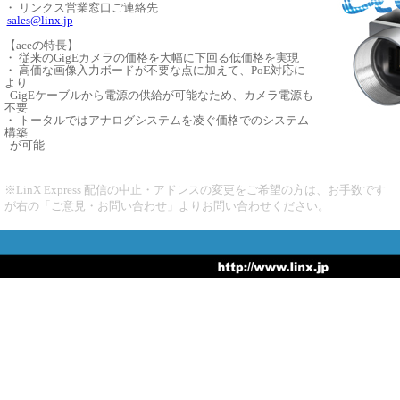
・ リンクス営業窓口ご連絡先
sales@linx.jp
【aceの特長】
・ 従来のGigEカメラの価格を大幅に下回る低価格を実現
・ 高価な画像入力ボードが不要な点に加えて、PoE対応に
より
GigEケーブルから電源の供給が可能なため、カメラ電源も
不要
・ トータルではアナログシステムを凌ぐ価格でのシステム
構築
が可能
※LinX Express 配信の中止・アドレスの変更をご希望の方は、お手数です
が右の「ご意見・お問い合わせ」よりお問い合わせください。