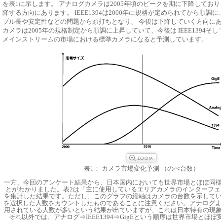
を表1に示します。 アナログカメラは2005年頃のピークを期に下降してお
降する方向にあります。 IEEE1394は2000年に規格が定められてから順調
ブル長や安定性などの問題から頭打ちとなり、 今後は下降していく方向にあり
カメラは2005年の規格制定から順調に上昇していて、今後は IEEE1394そ
メインストリームの市場における標準カメラになると予測しています。
表1： カメラ市場変化予測 （のべ台数）
一方、今回のアンケート結果から、日本国内においても世界市場とほぼ同
とがわかりました。表2は「主に使用しているエリアカメラのインターフェ
を集計した結果です。ただし、このグラフの縦軸はカメラの台数を示して
を選択した人数をカウントしたものであることに注意ください。アナログよりもC
用されている人数が多いという結果が出ていますが、これは日本特有の現
それ以外では、アナログ⇒IEEE1394⇒GigEという順序は世界市場とほ