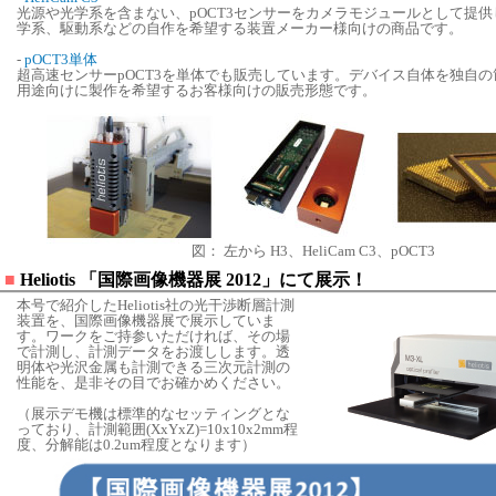
光源や光学系を含まない、pOCT3センサーをカメラモジュールとして提
学系、駆動系などの自作を希望する装置メーカー様向けの商品です。
-
pOCT3単体
超高速センサーpOCT3を単体でも販売しています。デバイス自体を独自
用途向けに製作を希望するお客様向けの販売形態です。
図： 左から H3、HeliCam C3、pOCT3
■
Heliotis 「国際画像機器展 2012」にて展示！
本号で紹介したHeliotis社の光干渉断層計測
装置を、国際画像機器展で展示していま
す。ワークをご持参いただければ、その場
で計測し、計測データをお渡しします。透
明体や光沢金属も計測できる三次元計測の
性能を、是非その目でお確かめください。
（展示デモ機は標準的なセッティングとな
っており、計測範囲(XxYxZ)=10x10x2mm程
度、分解能は0.2um程度となります）