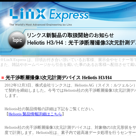
※LinX Express は、日頃お付き合い頂いているお客様、展示会やセミナー
また、雑誌やホームページから引合を戴いた事のあるお客様へ配信させて戴
■
光干渉断層撮像3次元計測デバイス Heliotis H3/H4
2012年12月3日、株式会社リンクスは、Heliotis AG（スイス：ルツェ
て契約を締結しました。今号ではHeliotis社の光干渉断層撮像3次元計測
します。
Heliotis社の製品情報の詳細は下記をご覧ください。
【
Heliotis 製品情報詳細はこちら
】
Heliotis社の光干渉断層撮像3次元計測デバイスは、対象物の3次元形状
度で計測します。Heliotis社は、素子内で超高速データ処理を行うセンサー[