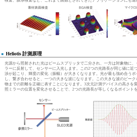
検査、膜厚検査など、これまで困難とされてきたアプリケーションにも適
Heliotis 計測原理
■
光源から照射された光はビームスプリッタで二分され、一方は対象物に、
ラーに反射して、センサーに入光します。この2つの光路長が同じ値に近
渉が起こり、輝度の変化（振幅）が大きくなります。光が最も強め合うポ
し、繋ぎ合わせると、一つの大きな波になります。この大きな波のピーク
物までの距離を正確に表すことになります。3次元計測デバイスの高さを
照ミラーの位置を変化させることで、2つの光路長が等しくなるポイント