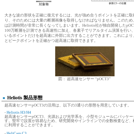
大きな波の形状を正確に復元するには、光が強め合うポイントを正確に取
り、そのためには大量の断層画像を取得しなければなりません。このため
は計測時間が非常に長くなってしまいます。Heliotis社が独自開発したpOC
100万断層を計測できる高速性に加え、各素子でリアルタイム演算を行い
いるポイントだけを超高速に外部に出力することができます。これにより
とピークポイントを正確かつ超高速に取得できます。
図： 超高速センサー “pOCT3”
Heliotis 製品形態
■
超高速センサーpOCT3の活用は、以下の3通りの形態を用意しています。
-
Heliotis H3/H4
超高速センサーpOCT3、光源および光学系を、小型モジュールにパッケ
す。堅牢で設置が容易なため、研究開発やインラインでの全数検査など、
に利用することができます。
-
HeliCam C3