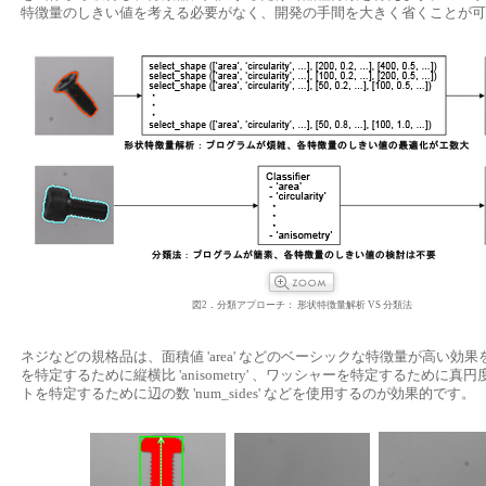
特徴量のしきい値を考える必要がなく、開発の手間を大きく省くことが可
図2．分類アプローチ： 形状特徴量解析 VS 分類法
ネジなどの規格品は、面積値 'area' などのベーシックな特徴量が高い効
を特定するために縦横比 'anisometry' 、ワッシャーを特定するために真円度 'cir
トを特定するために辺の数 'num_sides' などを使用するのが効果的です。