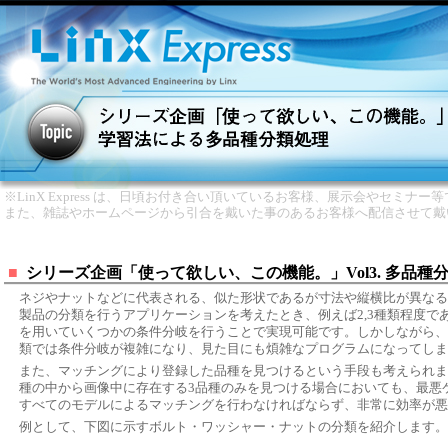
※LinX Express は、日頃お付き合い頂いているお客様、展示会やセミナ
また、雑誌やホームページから引合を戴いた事のあるお客様へ配信させて戴
■
シリーズ企画「使って欲しい、この機能。」Vol3. 多品種
ネジやナットなどに代表される、似た形状であるが寸法や縦横比が異なる
製品の分類を行うアプリケーションを考えたとき、例えば2,3種類程度で
を用いていくつかの条件分岐を行うことで実現可能です。しかしながら、
類では条件分岐が複雑になり、見た目にも煩雑なプログラムになってしま
また、マッチングにより登録した品種を見つけるという手段も考えられます
種の中から画像中に存在する3品種のみを見つける場合においても、最悪ケ
すべてのモデルによるマッチングを行わなければならず、非常に効率が悪
例として、下図に示すボルト・ワッシャー・ナットの分類を紹介します。