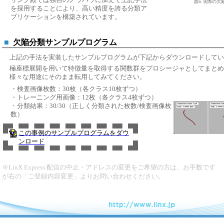
図6. 実際の欠
を採用することにより、高い精度を誇る分類ア
プリケーションを構築されています。
■
欠陥分類サンプルプログラム
上記の手法を実装したサンプルプログラムが下記からダウンロードしてい
極座標展開を用いて特徴量を取得する関数群をプロシージャとしてまとめ
様々な用途にそのまま転用してみてください。
・検査画像枚数：30枚（各クラス10枚ずつ）
・トレーニング用画像：12枚（各クラス4枚ずつ）
・分類結果：30/30（正しく分類された枚数/検査画像枚
数）
この事例のサンプルプログラムをダウ
ンロード
※LinX Express 配信の中止・アドレスの変更をご希望の方は、お手数です
が右の「ご登録内容変更」よりお問い合わせください。