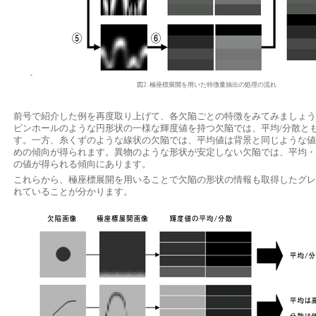
図2. 極座標展開を用いた特徴量抽出の処理の流れ
前号で紹介した例を再度取り上げて、各欠陥ごとの特徴をみてみましょう
ピンホールのような円形状の一様な輝度値を持つ欠陥では、平均/分散と
す。一方、糸くずのような線状の欠陥では、平均値は背景と同じような値
めの傾向が得られます。異物のような形状が安定しない欠陥では、平均・
の値が得られる傾向にあります。
これらから、極座標展開を用いることで欠陥の形状の情報も取得したグレ
れていることが分かります。