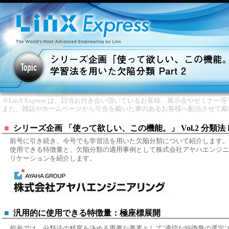
※LinX Express は、日頃お付き合い頂いているお客様、展示会やセミナ
また、雑誌やホームページから引合を戴いた事のあるお客様へ配信させて戴
■
シリーズ企画 「使って欲しい、この機能。」 Vol.2 分類法 Pa
前号に引き続き、今号でも学習法を用いた欠陥分類について紹介します。
使用できる特徴量と、欠陥分類の適用事例として株式会社アヤハエンジニ
リケーションを紹介します。
■
汎用的に使用できる特徴量：極座標展開
前号では、分類法の精度を決める重要な要素として’適切な特徴量の選定’