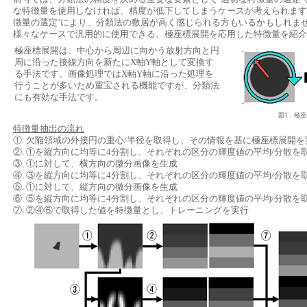
な特徴量を使用しなければ、精度が低下してしまうケースが考えられます
徴量の選定’により、分類法の敷居が高く感じられる方もいるかもしれま
様々なケースで汎用的に使用できる、極座標展開を応用した特徴量を紹介
極座標展開は、中心から周辺に向かう放射方向と円
周に沿った接線方向を新たにX軸Y軸として変換す
る手法です。画像処理ではX軸Y軸に沿った処理を
行うことが多いため重宝される機能ですが、分類法
にも有効な手法です。
図1．極
特徴量抽出の流れ
①. 欠陥領域の外接円の重心/半径を取得し、その情報を基に極座標展開を
②. ①を縦方向に均等に4分割し、それぞれの区分の輝度値の平均/分散を
③. ①に対して、横方向の微分画像を生成
④. ③を縦方向に均等に4分割し、それぞれの区分の輝度値の平均/分散を
⑤. ①に対して、縦方向の微分画像を生成
⑥. ⑤を縦方向に均等に4分割し、それぞれの区分の輝度値の平均/分散を
⑦. ②④⑥で取得した値を特徴量とし、トレーニングを実行