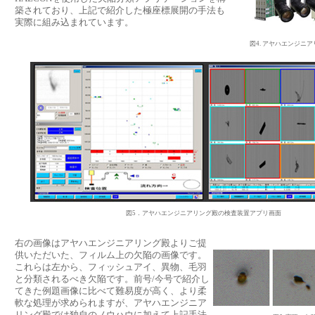
築されており、上記で紹介した極座標展開の手法も
実際に組み込まれています。
図4. アヤハエンジニ
図5．アヤハエンジニアリング殿の検査装置アプリ画面
右の画像はアヤハエンジニアリング殿よりご提
供いただいた、フィルム上の欠陥の画像です。
これらは左から、フィッシュアイ、異物、毛羽
と分類されるべき欠陥です。前号/今号で紹介し
てきた例題画像に比べて難易度が高く、より柔
軟な処理が求められますが、アヤハエンジニア
リング殿では独自のノウハウに加えて上記手法